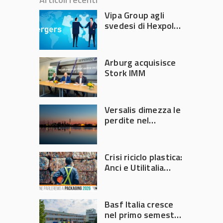
Vipa Group agli
svedesi di Hexpol
per 143,5 milioni
Arburg acquisisce
Stork IMM
Versalis dimezza le
perdite nel
secondo trimestre
2026
Crisi riciclo plastica:
Anci e Utilitalia
chiedono
intervento del
Governo
Basf Italia cresce
nel primo semestre