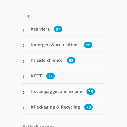
Tag
carriere
97
mergers&acquisitions
96
riciclo chimico
93
PET
77
stampaggio a iniezione
75
Packaging & Recycling
70
Articoli recenti