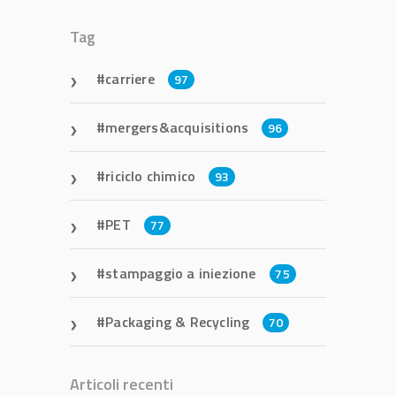
Tag
carriere
97
mergers&acquisitions
96
riciclo chimico
93
PET
77
stampaggio a iniezione
75
Packaging & Recycling
70
Articoli recenti