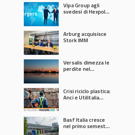
Vipa Group agli
svedesi di Hexpol
per 143,5 milioni
Arburg acquisisce
Stork IMM
Versalis dimezza le
perdite nel
secondo trimestre
2026
Crisi riciclo plastica:
Anci e Utilitalia
chiedono
intervento del
Governo
Basf Italia cresce
nel primo semestre
2026: fatturato a