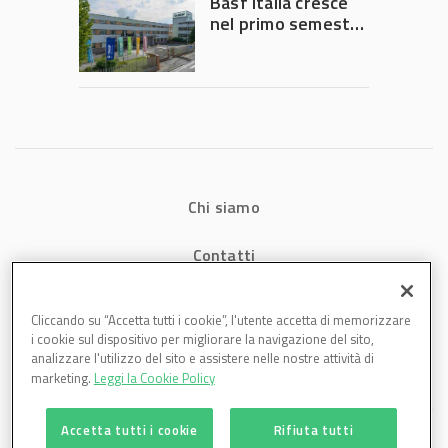
Basf Italia cresce
nel primo semestre
2026: fatturato a
1,07 miliardi (+7,1%)
Chi siamo
Contatti
Privacy
Cliccando su “Accetta tutti i cookie”, l'utente accetta di memorizzare
i cookie sul dispositivo per migliorare la navigazione del sito,
Cookies
analizzare l'utilizzo del sito e assistere nelle nostre attività di
marketing.
Leggi la Cookie Policy
Accetta tutti i cookie
Rifiuta tutti