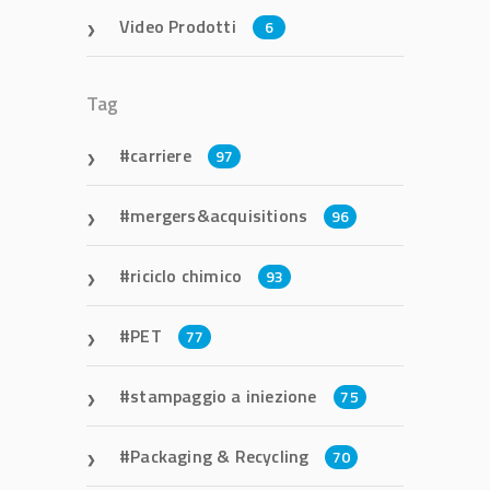
Video Prodotti
6
Tag
carriere
97
mergers&acquisitions
96
riciclo chimico
93
PET
77
stampaggio a iniezione
75
Packaging & Recycling
70