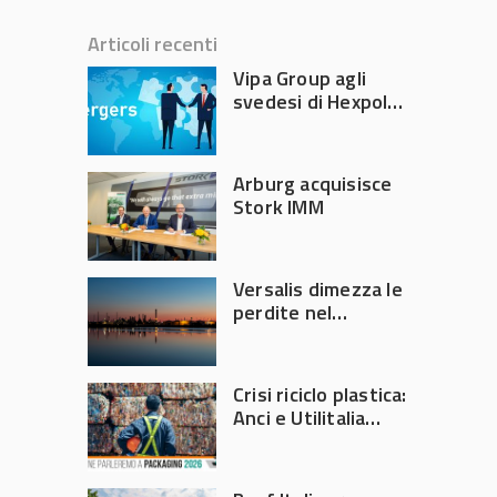
Articoli recenti
Vipa Group agli
svedesi di Hexpol
per 143,5 milioni
Arburg acquisisce
Stork IMM
Versalis dimezza le
perdite nel
secondo trimestre
2026
Crisi riciclo plastica:
Anci e Utilitalia
chiedono
intervento del
Governo