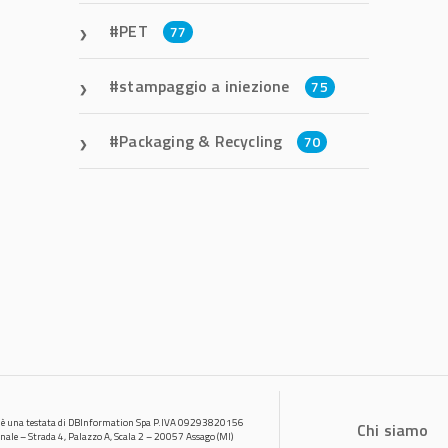
PET
77
stampaggio a iniezione
75
Packaging & Recycling
70
 è una testata di DBInformation Spa P.IVA 09293820156
Chi siamo
onale – Strada 4, Palazzo A, Scala 2 – 20057 Assago (MI)