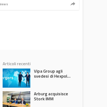
News
Articoli recenti
Vipa Group agli
svedesi di Hexpol
per 143,5 milioni
Arburg acquisisce
Stork IMM