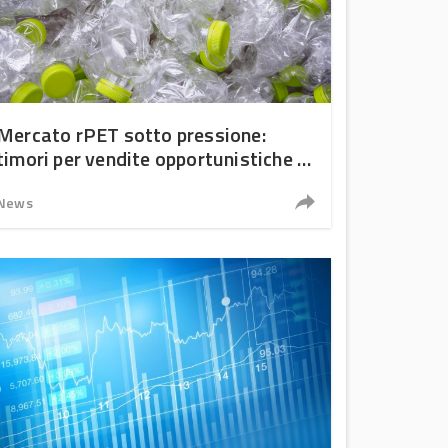
Mercato rPET sotto pressione:
timori per vendite opportunistiche e
rincari ad aprile
News