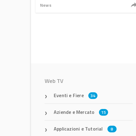
News
Web TV
Eventi e Fiere
34
Aziende e Mercato
15
Applicazioni e Tutorial
8