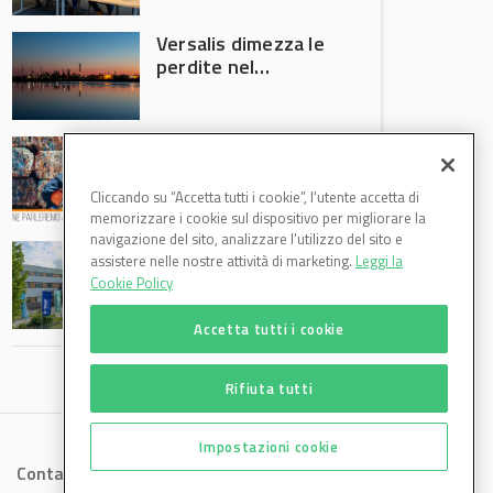
Versalis dimezza le
perdite nel
secondo trimestre
2026
Crisi riciclo plastica:
Anci e Utilitalia
chiedono
Cliccando su “Accetta tutti i cookie”, l'utente accetta di
intervento del
memorizzare i cookie sul dispositivo per migliorare la
Governo
navigazione del sito, analizzare l'utilizzo del sito e
Basf Italia cresce
assistere nelle nostre attività di marketing.
Leggi la
nel primo semestre
Cookie Policy
2026: fatturato a
1,07 miliardi (+7,1%)
Accetta tutti i cookie
Rifiuta tutti
Impostazioni cookie
Contatti
Privacy
Cookies