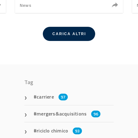
News
CARICA ALTRI
Tag
carriere
97
mergers&acquisitions
96
riciclo chimico
93