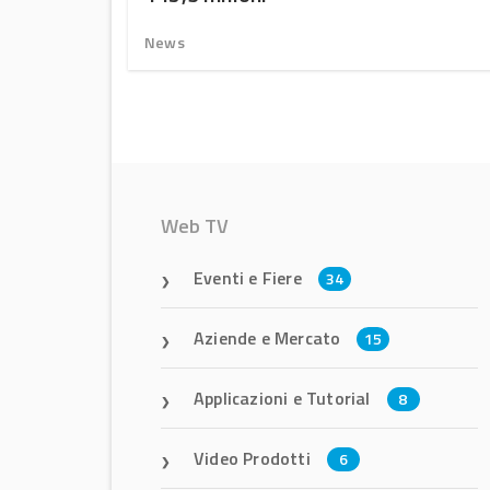
News
Web TV
Eventi e Fiere
34
Aziende e Mercato
15
Applicazioni e Tutorial
8
Video Prodotti
6