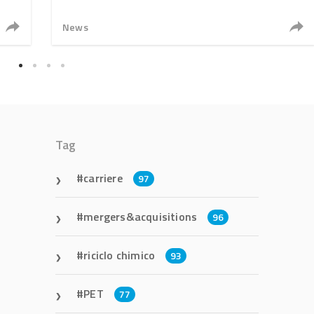
News
Tag
carriere
97
mergers&acquisitions
96
riciclo chimico
93
PET
77