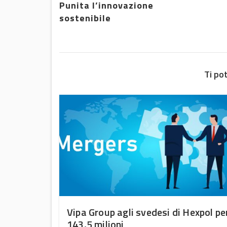
Punita l’innovazione
sostenibile
Ti po
uono
Vipa Group agli svedesi di Hexpol pe
143,5 milioni