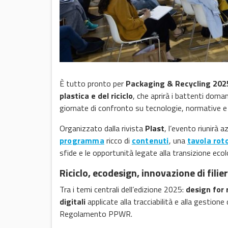
È tutto pronto per
Packaging & Recycling 202
plastica e del riciclo
, che aprirà i battenti doma
giornate di confronto su tecnologie, normative e s
Organizzato dalla rivista
Plast
, l’evento riunirà a
programma
ricco di
contenuti
, una
tavola rot
sfide e le opportunità legate alla transizione eco
Riciclo, ecodesign, innovazione di filie
Tra i temi centrali dell’edizione 2025:
design for 
digitali
applicate alla tracciabilità e alla gestione
Regolamento PPWR.