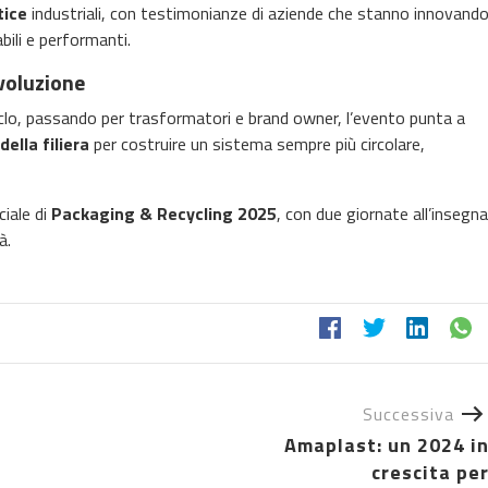
tice
industriali, con testimonianze di aziende che stanno innovand
abili e performanti.
evoluzione
iciclo, passando per trasformatori e brand owner, l’evento punta a
della filiera
per costruire un sistema sempre più circolare,
iale di
Packaging & Recycling 2025
, con due giornate all’insegna
à.
Successiva
Amaplast: un 2024 i
crescita pe