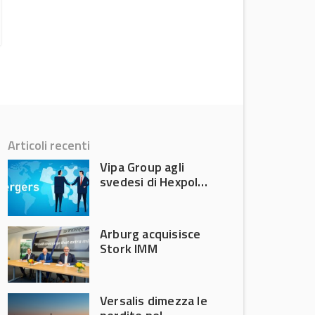
News
Articoli recenti
Vipa Group agli
svedesi di Hexpol
per 143,5 milioni
Arburg acquisisce
Stork IMM
Versalis dimezza le