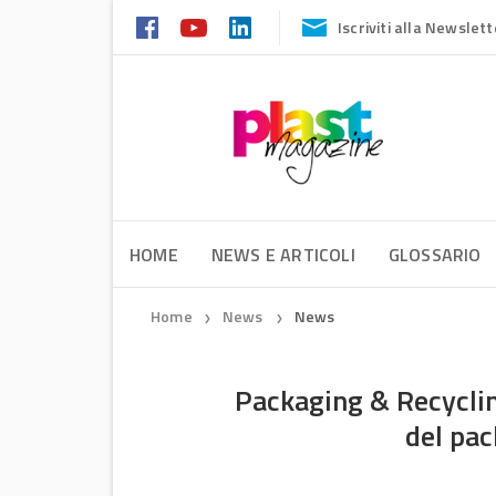
Iscriviti alla Newslett
HOME
NEWS E ARTICOLI
GLOSSARIO
Home
News
News
❯
❯
Packaging & Recyclin
del pac