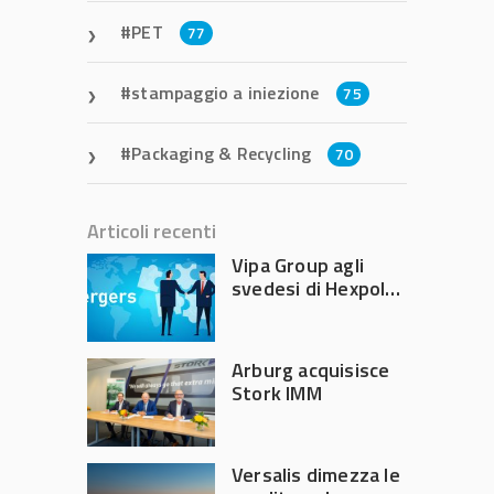
PET
77
stampaggio a iniezione
75
Packaging & Recycling
70
Articoli recenti
Vipa Group agli
svedesi di Hexpol
per 143,5 milioni
Arburg acquisisce
Stork IMM
Versalis dimezza le