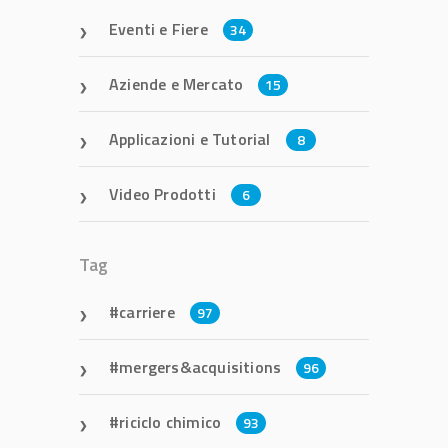
Eventi e Fiere
34
Aziende e Mercato
15
Applicazioni e Tutorial
8
Video Prodotti
6
Tag
carriere
97
mergers&acquisitions
96
riciclo chimico
93