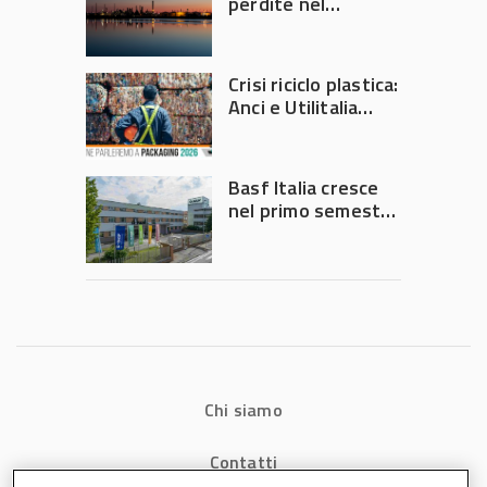
perdite nel
secondo trimestre
2026
Crisi riciclo plastica:
Anci e Utilitalia
chiedono
intervento del
Governo
Basf Italia cresce
nel primo semestre
2026: fatturato a
1,07 miliardi (+7,1%)
Chi siamo
Contatti