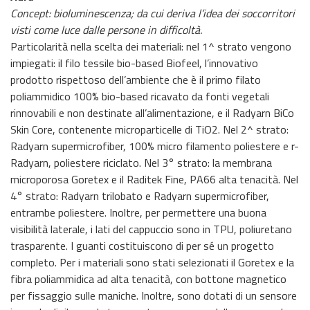
Concept: bioluminescenza; da cui deriva l’idea dei soccorritori
visti come luce dalle persone in difficoltà.
Particolarità nella scelta dei materiali: nel 1^ strato vengono
impiegati: il filo tessile bio-based Biofeel, l’innovativo
prodotto rispettoso dell’ambiente che è il primo filato
poliammidico 100% bio-based ricavato da fonti vegetali
rinnovabili e non destinate all’alimentazione, e il Radyarn BiCo
Skin Core, contenente microparticelle di TiO2. Nel 2^ strato:
Radyarn supermicrofiber, 100% micro filamento poliestere e r-
Radyarn, poliestere riciclato. Nel 3° strato: la membrana
microporosa Goretex e il Raditek Fine, PA66 alta tenacità. Nel
4° strato: Radyarn trilobato e Radyarn supermicrofiber,
entrambe poliestere. Inoltre, per permettere una buona
visibilità laterale, i lati del cappuccio sono in TPU, poliuretano
trasparente. I guanti costituiscono di per sé un progetto
completo. Per i materiali sono stati selezionati il Goretex e la
fibra poliammidica ad alta tenacità, con bottone magnetico
per fissaggio sulle maniche. Inoltre, sono dotati di un sensore