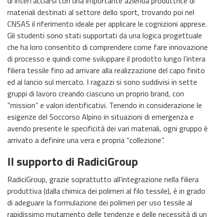
di interfacciarsi con una importante azienda produttrice di
materiali destinati al settore dello sport, trovando poi nel
CNSAS il riferimento ideale per applicare le cognizioni apprese.
Gli studenti sono stati supportati da una logica progettuale
che ha loro consentito di comprendere come fare innovazione
di processo e quindi come sviluppare il prodotto lungo l’intera
filiera tessile fino ad arrivare alla realizzazione del capo finito
ed al lancio sul mercato. I ragazzi si sono suddivisi in sette
gruppi di lavoro creando ciascuno un proprio brand, con
“mission” e valori identificativi. Tenendo in considerazione le
esigenze del Soccorso Alpino in situazioni di emergenza e
avendo presente le specificità dei vari materiali, ogni gruppo è
arrivato a definire una vera e propria “collezione”.
Il supporto di RadiciGroup
RadiciGroup, grazie soprattutto all’integrazione nella filiera
produttiva (dalla chimica dei polimeri al filo tessile), è in grado
di adeguare la formulazione dei polimeri per uso tessile al
rapidissimo mutamento delle tendenze e delle necessità di un