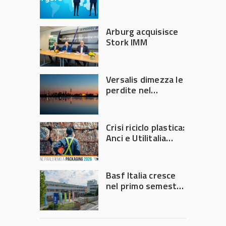
per 143,5 milioni
Arburg acquisisce
Stork IMM
Versalis dimezza le
perdite nel
secondo trimestre
2026
Crisi riciclo plastica:
Anci e Utilitalia
chiedono
intervento del
Governo
Basf Italia cresce
nel primo semestre
2026: fatturato a
1,07 miliardi (+7,1%)