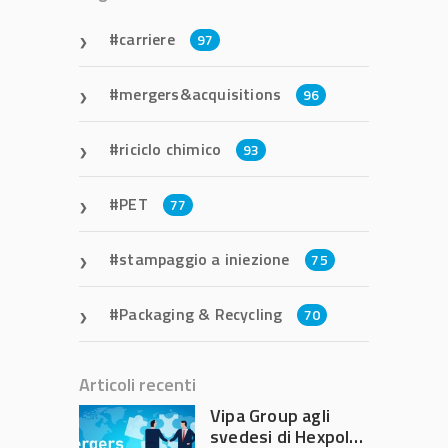
carriere
97
mergers&acquisitions
96
riciclo chimico
93
PET
77
stampaggio a iniezione
75
Packaging & Recycling
70
Articoli recenti
Vipa Group agli
svedesi di Hexpol