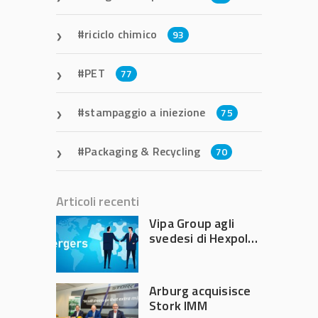
riciclo chimico
93
PET
77
stampaggio a iniezione
75
Packaging & Recycling
70
Articoli recenti
Vipa Group agli
svedesi di Hexpol
per 143,5 milioni
Arburg acquisisce
Stork IMM