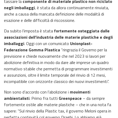
tassare la
componente di materiale plastico non riciclato
negli imballaggi
, è stata da allora continuamente rinviata,
anche a causa della mancata definizione delle modalità di
esazione e delle difficoltà di riscossione.
Da subito l’imposta è stata
fortemente osteggiata dalle
associazioni dell’industria delle materie plastiche e degli
imballaggi
. Oggi con un comunicato
Unionplast-
Federazione Gomma Plastica
“ringrazia il Governo per la
previsione e chiede nuovamente che nel 2023 si lavori per
abolizione definitiva in modo da dare alle imprese un quadro
normativo stabile che permetta di programmare investimenti
e assunzioni, oltre il limite temporale del rinvio di 12 mesi,
incompatibile con orizzonte classico dei nuovi investimenti”.
Non sono d’accordo con l’abolizione i
movimenti
ambientalisti
. Primo fra tutti
Greenpeace
– da sempre
fortemente ostile alle materie plastiche – che in una nota fa
sapere: “Sul rinvio della Plastic tax, il governo Meloni opera in
perfetta continuità col governo Draghi. Lo abbiamo già