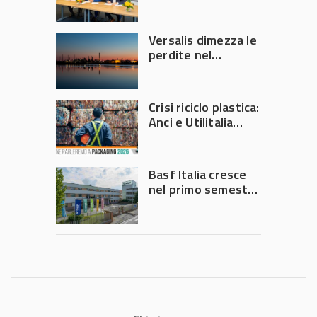
Versalis dimezza le
perdite nel
secondo trimestre
2026
Crisi riciclo plastica:
Anci e Utilitalia
chiedono
intervento del
Governo
Basf Italia cresce
nel primo semestre
2026: fatturato a
1,07 miliardi (+7,1%)