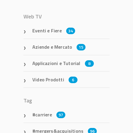
Web TV
Eventi e Fiere
34
Aziende e Mercato
15
Applicazioni e Tutorial
8
Video Prodotti
6
Tag
carriere
97
mergers&acquisitions
96