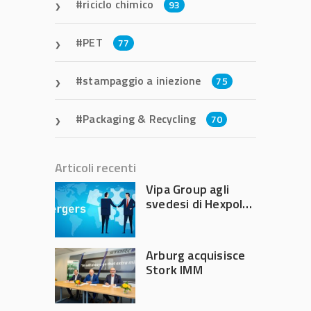
riciclo chimico
93
PET
77
stampaggio a iniezione
75
Packaging & Recycling
70
Articoli recenti
Vipa Group agli
svedesi di Hexpol
per 143,5 milioni
Arburg acquisisce
Stork IMM