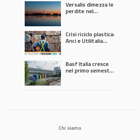
Versalis dimezza le
perdite nel
secondo trimestre
2026
Crisi riciclo plastica:
Anci e Utilitalia
chiedono
intervento del
Governo
Basf Italia cresce
nel primo semestre
2026: fatturato a
1,07 miliardi (+7,1%)
Chi siamo