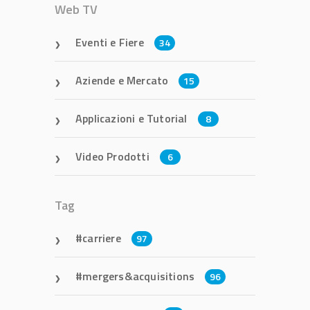
Web TV
Eventi e Fiere
34
Aziende e Mercato
15
Applicazioni e Tutorial
8
Video Prodotti
6
Tag
carriere
97
mergers&acquisitions
96