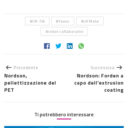
CR-7iA
Fanuc
LR Mate
robot collaborativi
Precedente
Successiva
Nordson,
Nordson: Forden a
pellettizzazione del
capo dell'extrusion
PET
coating
Ti potrebbero interessare