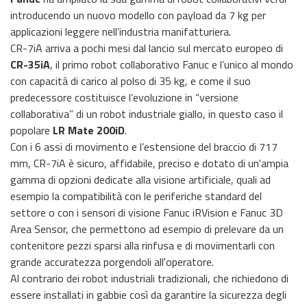
introducendo un nuovo modello con payload da 7 kg per
applicazioni leggere nell’industria manifatturiera.
CR-7iA arriva a pochi mesi dal lancio sul mercato europeo di
CR-35iA
, il primo robot collaborativo Fanuc e l’unico al mondo
con capacità di carico al polso di 35 kg, e come il suo
predecessore costituisce l’evoluzione in “versione
collaborativa” di un robot industriale giallo, in questo caso il
popolare
LR Mate 200iD
.
Con i 6 assi di movimento e l’estensione del braccio di 717
mm, CR-7iA è sicuro, affidabile, preciso e dotato di un'ampia
gamma di opzioni dedicate alla visione artificiale, quali ad
esempio la compatibilità con le periferiche standard del
settore o con i sensori di visione Fanuc iRVision e Fanuc 3D
Area Sensor, che permettono ad esempio di prelevare da un
contenitore pezzi sparsi alla rinfusa e di movimentarli con
grande accuratezza porgendoli all'operatore.
Al contrario dei robot industriali tradizionali, che richiedono di
essere installati in gabbie così da garantire la sicurezza degli