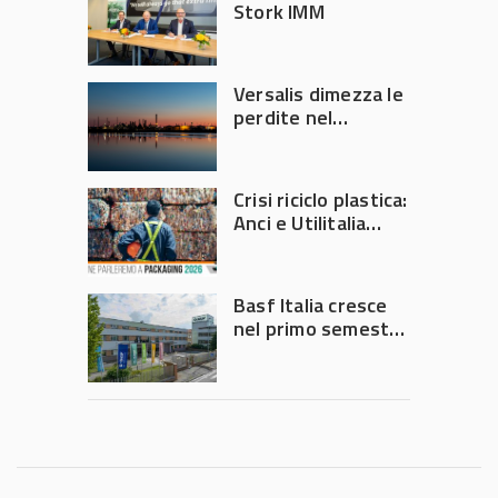
Stork IMM
Versalis dimezza le
perdite nel
secondo trimestre
2026
Crisi riciclo plastica:
Anci e Utilitalia
chiedono
intervento del
Governo
Basf Italia cresce
nel primo semestre
2026: fatturato a
1,07 miliardi (+7,1%)