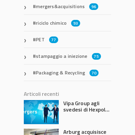
mergers&acquisitions
96
riciclo chimico
93
PET
77
stampaggio a iniezione
75
Packaging & Recycling
70
Articoli recenti
Vipa Group agli
svedesi di Hexpol
per 143,5 milioni
Arburg acquisisce