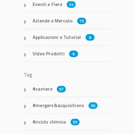
Eventi e Fiere
34
Aziende e Mercato
15
Applicazioni e Tutorial
8
Video Prodotti
6
Tag
carriere
97
mergers&acquisitions
96
riciclo chimico
93