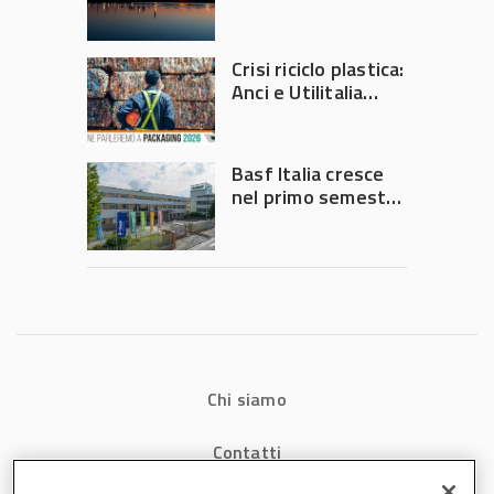
secondo trimestre
2026
Crisi riciclo plastica:
Anci e Utilitalia
chiedono
intervento del
Governo
Basf Italia cresce
nel primo semestre
2026: fatturato a
1,07 miliardi (+7,1%)
Chi siamo
Contatti