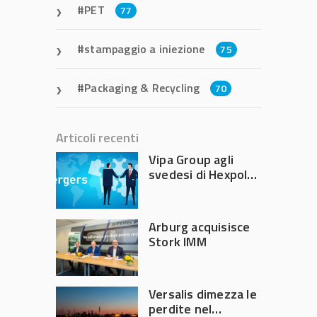
PET
77
stampaggio a iniezione
75
Packaging & Recycling
70
Articoli recenti
Vipa Group agli
svedesi di Hexpol
per 143,5 milioni
Arburg acquisisce
Stork IMM
Versalis dimezza le
perdite nel