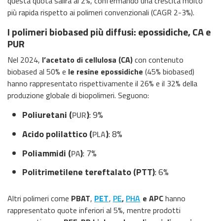
questa quota salirà al 2%, confermando una crescita molto
più rapida rispetto ai polimeri convenzionali (CAGR 2-3%).
I polimeri biobased più diffusi: epossidiche, CA e
PUR
Nel 2024,
l’acetato di cellulosa (CA)
con contenuto
biobased al 50% e
le resine epossidiche
(45% biobased)
hanno rappresentato rispettivamente il 26% e il 32% della
produzione globale di biopolimeri. Seguono:
Poliuretani (
)
: 9%
PUR
Acido polilattico (
)
: 8%
PLA
Poliammidi (
)
: 7%
PA
Politrimetilene tereftalato (PTT)
: 6%
Altri polimeri come
PBAT
,
PET
,
PE
,
PHA
e APC
hanno
rappresentato quote inferiori al 5%, mentre prodotti