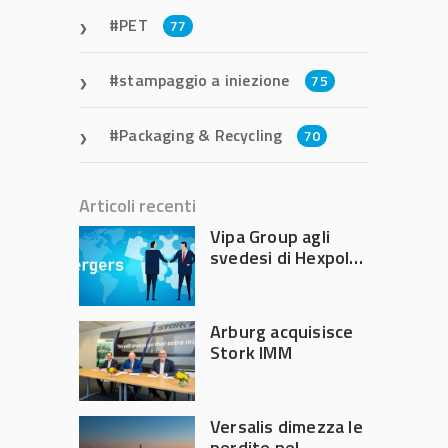
PET
77
stampaggio a iniezione
75
Packaging & Recycling
70
Articoli recenti
Vipa Group agli
svedesi di Hexpol
per 143,5 milioni
Arburg acquisisce
Stork IMM
Versalis dimezza le
perdite nel