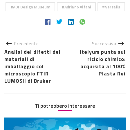
ADI Design Museum
Adriano Alfani
Versalis
Precedente
Successiva
Analisi dei difetti dei
Itelyum punta sul
materiali di
riciclo chimico:
imballaggio col
acquisita al 100%
microscopio FTIR
Plasta Rei
LUMOSII di Bruker
Ti potrebbero interessare