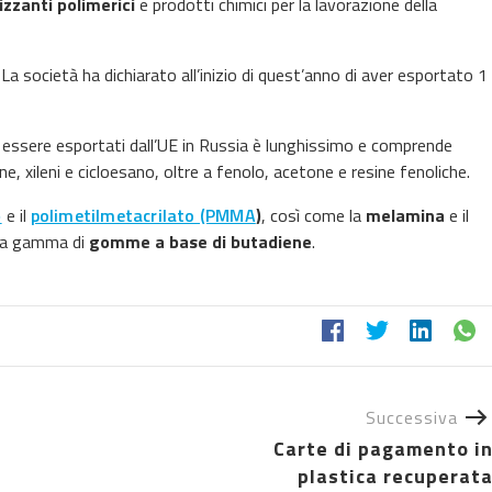
izzanti polimerici
e prodotti chimici per la lavorazione della
La società ha dichiarato all’inizio di quest’anno di aver esportato 1
 essere esportati dall’UE in Russia è lunghissimo e comprende
e, xileni e cicloesano, oltre a fenolo, acetone e resine fenoliche.
o
e il
polimetilmetacrilato (PMMA
)
, così come la
melamina
e il
una gamma di
gomme a base di butadiene
.
Successiva
Carte di pagamento i
plastica recuperat