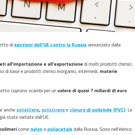
etto di
sanzioni dell’UE contro la Russia
annunciato dalla
ieti all’importazione e all’esportazione
di molti prodotti chimici
i di base e prodotti chimici inorganici, intermedi,
materie
acchetto coprono scambi per un
valore di quasi 7 miliardi di euro
ude anche
polietilene
,
polistirene
e
cloruro di polivinile (PVC)
. Le
ià state vietate dall’UE.
polimeri
come
nylon
e
poliacetale
dalla Russia. Sono nell’elenco