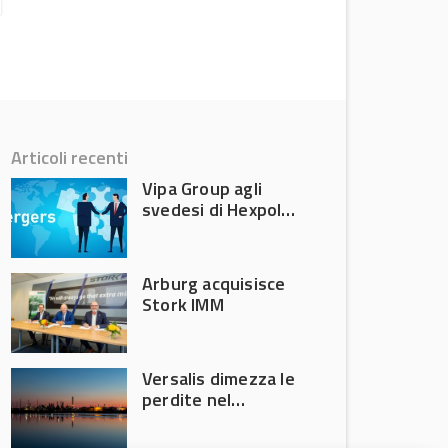
Articoli recenti
Vipa Group agli
svedesi di Hexpol
per 143,5 milioni
Arburg acquisisce
Stork IMM
Versalis dimezza le
perdite nel
secondo trimestre
2026