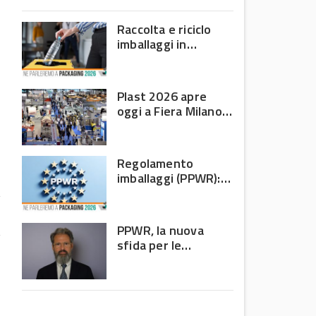
domanda debole e corsa
all’efficienza
Raccolta e riciclo
imballaggi in
plastica: il bilancio
Corepla tra mercati
e PPWR
Plast 2026 apre
oggi a Fiera Milano
Rho: al centro della
filiera delle materie
plastiche
Regolamento
imballaggi (PPWR):
allarme di 8 Paesi
UE, c’è l’Italia
PPWR, la nuova
sfida per le
imprese: non
riguarda più solo chi
n
produce imballaggi
a