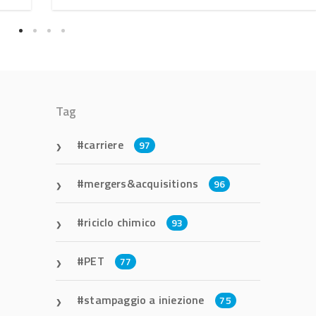
Tag
carriere
97
mergers&acquisitions
96
riciclo chimico
93
PET
77
stampaggio a iniezione
75