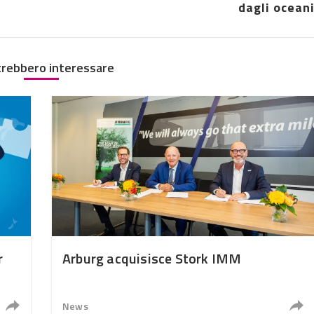
dagli ocean
trebbero interessare
r
Arburg acquisisce Stork IMM
News