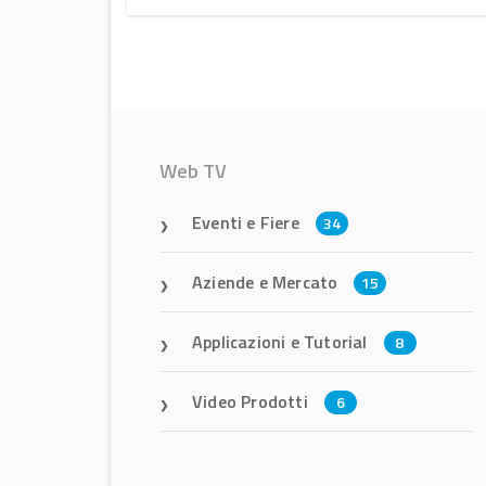
Web TV
Eventi e Fiere
34
Aziende e Mercato
15
Applicazioni e Tutorial
8
Video Prodotti
6