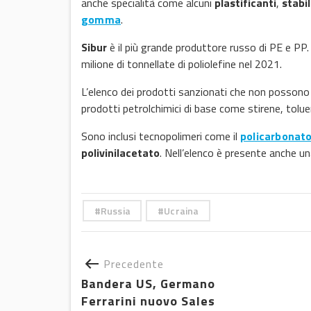
anche specialità come alcuni
plastificanti
,
stabil
gomma
.
Sibur
è il più grande produttore russo di PE e PP. 
milione di tonnellate di poliolefine nel 2021.
L’elenco dei prodotti sanzionati che non possono
prodotti petrolchimici di base come stirene, toluen
Sono inclusi tecnopolimeri come il
policarbonat
polivinilacetato
. Nell’elenco è presente anche 
Russia
Ucraina
Precedente
Bandera US, Germano
Ferrarini nuovo Sales