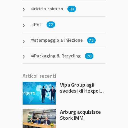
riciclo chimico
93
PET
77
stampaggio a iniezione
75
Packaging & Recycling
70
Articoli recenti
Vipa Group agli
svedesi di Hexpol
per 143,5 milioni
Arburg acquisisce
Stork IMM