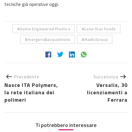
tecniche già operative oggi.
Domo Engineered Plastics
Lone Star Funds
mergers&acquisitions
RadiciGroup
Precedente
Successiva
Nasce ITA Polymers,
Versalis, 30
la rete italiana dei
licenziamenti a
polimeri
Ferrara
Ti potrebbero interessare