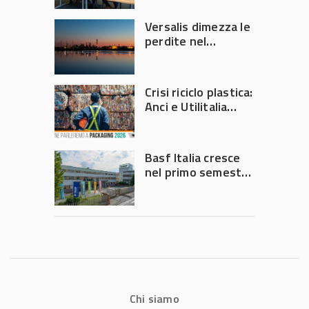
Versalis dimezza le
perdite nel
secondo trimestre
2026
Crisi riciclo plastica:
Anci e Utilitalia
chiedono
intervento del
Governo
Basf Italia cresce
nel primo semestre
2026: fatturato a
1,07 miliardi (+7,1%)
Chi siamo