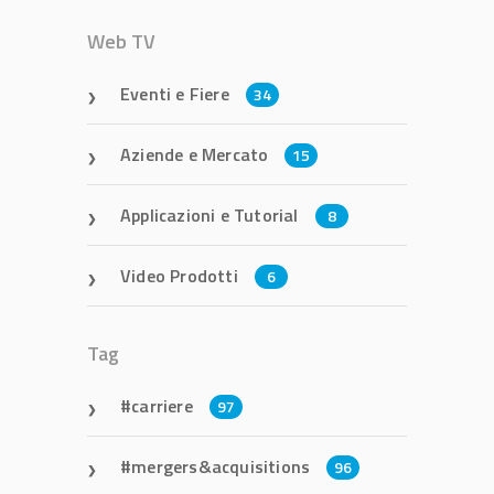
Web TV
Eventi e Fiere
34
Aziende e Mercato
15
Applicazioni e Tutorial
8
Video Prodotti
6
Tag
carriere
97
mergers&acquisitions
96