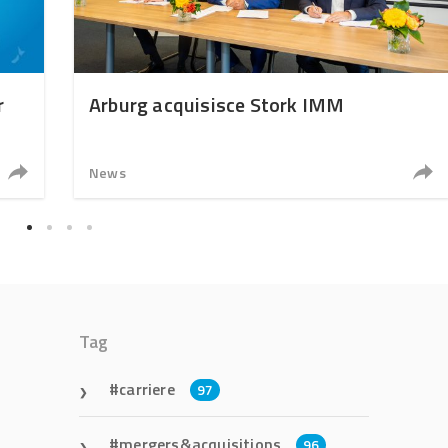
r
Arburg acquisisce Stork IMM
News
Tag
carriere
97
mergers&acquisitions
96