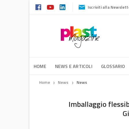
Iscriviti alla Newslett
HOME
NEWS E ARTICOLI
GLOSSARIO
Home
News
News
❯
❯
Imballaggio flessi
G