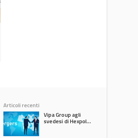
Versalis dimezza le perdite nel secondo
trimestre 2026
News
Articoli recenti
Vipa Group agli
svedesi di Hexpol
per 143,5 milioni