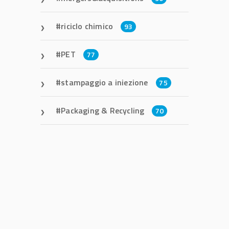
riciclo chimico
93
PET
77
stampaggio a iniezione
75
Packaging & Recycling
70