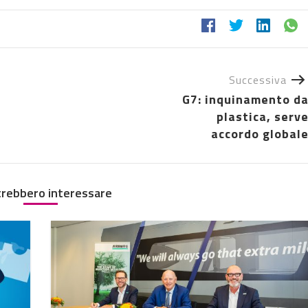
Successiva
G7: inquinamento d
plastica, serv
accordo global
trebbero interessare