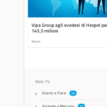
uono
Vipa Group agli svedesi di Hexpol pe
143,5 milioni
News
Web TV
Eventi e Fiere
34
Aziende e Mercato
15