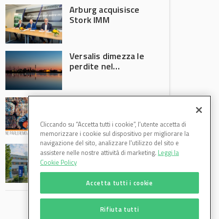
Arburg acquisisce
Stork IMM
Versalis dimezza le
perdite nel
secondo trimestre
2026
Crisi riciclo plastica:
Anci e Utilitalia
chiedono
Cliccando su “Accetta tutti i cookie”, l'utente accetta di
intervento del
memorizzare i cookie sul dispositivo per migliorare la
Governo
navigazione del sito, analizzare l'utilizzo del sito e
Basf Italia cresce
assistere nelle nostre attività di marketing.
Leggi la
nel primo semestre
Cookie Policy
2026: fatturato a
1,07 miliardi (+7,1%)
Accetta tutti i cookie
Rifiuta tutti