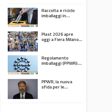
domanda debole e corsa
all’efficienza
Raccolta e riciclo
imballaggi in
plastica: il bilancio
Corepla tra mercati
e PPWR
Plast 2026 apre
oggi a Fiera Milano
Rho: al centro della
filiera delle materie
plastiche
Regolamento
imballaggi (PPWR):
allarme di 8 Paesi
UE, c’è l’Italia
PPWR, la nuova
sfida per le
imprese: non
riguarda più solo chi
produce imballaggi