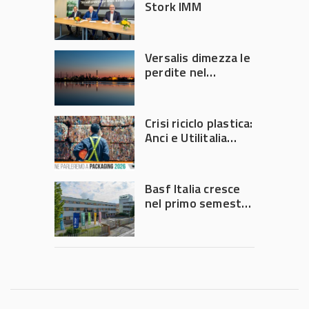
Stork IMM
Versalis dimezza le
perdite nel
secondo trimestre
2026
Crisi riciclo plastica:
Anci e Utilitalia
chiedono
intervento del
Governo
Basf Italia cresce
nel primo semestre
2026: fatturato a
1,07 miliardi (+7,1%)