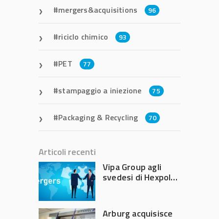
mergers&acquisitions
96
riciclo chimico
93
PET
77
stampaggio a iniezione
75
Packaging & Recycling
70
Articoli recenti
Vipa Group agli
svedesi di Hexpol
per 143,5 milioni
Arburg acquisisce