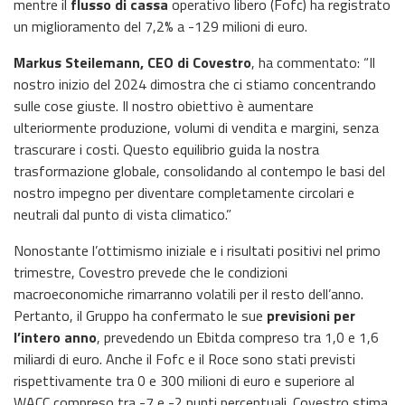
mentre il
flusso di cassa
operativo libero (Fofc) ha registrato
un miglioramento del 7,2% a -129 milioni di euro.
Markus Steilemann, CEO di Covestro
, ha commentato: “Il
nostro inizio del 2024 dimostra che ci stiamo concentrando
sulle cose giuste. Il nostro obiettivo è aumentare
ulteriormente produzione, volumi di vendita e margini, senza
trascurare i costi. Questo equilibrio guida la nostra
trasformazione globale, consolidando al contempo le basi del
nostro impegno per diventare completamente circolari e
neutrali dal punto di vista climatico.”
Nonostante l’ottimismo iniziale e i risultati positivi nel primo
trimestre, Covestro prevede che le condizioni
macroeconomiche rimarranno volatili per il resto dell’anno.
Pertanto, il Gruppo ha confermato le sue
previsioni per
l’intero anno
, prevedendo un Ebitda compreso tra 1,0 e 1,6
miliardi di euro. Anche il Fofc e il Roce sono stati previsti
rispettivamente tra 0 e 300 milioni di euro e superiore al
WACC compreso tra -7 e -2 punti percentuali. Covestro stima