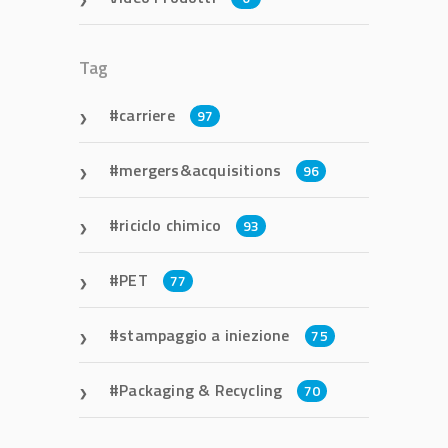
Tag
carriere
97
mergers&acquisitions
96
riciclo chimico
93
PET
77
stampaggio a iniezione
75
Packaging & Recycling
70