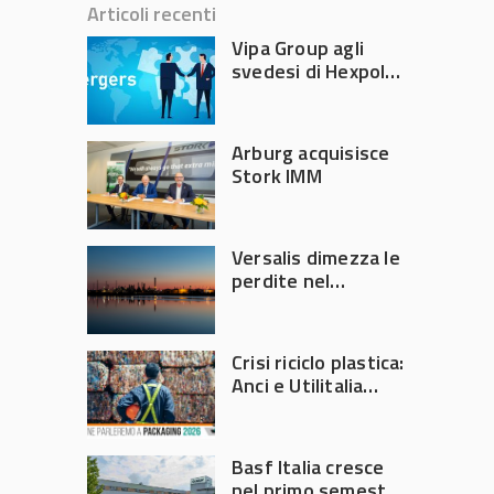
Articoli recenti
Vipa Group agli
svedesi di Hexpol
per 143,5 milioni
Arburg acquisisce
Stork IMM
Versalis dimezza le
perdite nel
secondo trimestre
2026
Crisi riciclo plastica:
Anci e Utilitalia
chiedono
intervento del
Governo
Basf Italia cresce
nel primo semestre