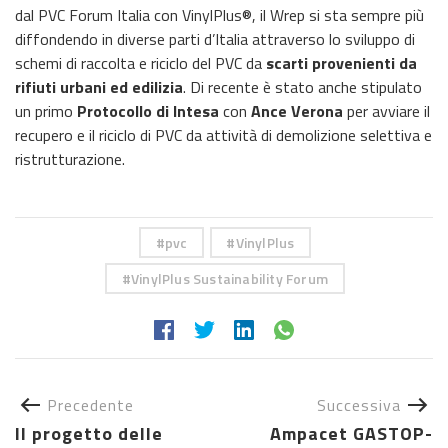
dal PVC Forum Italia con VinylPlus®, il Wrep si sta sempre più
diffondendo in diverse parti d’Italia attraverso lo sviluppo di
schemi di raccolta e riciclo del PVC da
scarti provenienti da
rifiuti urbani ed edilizia
. Di recente è stato anche stipulato
un primo
Protocollo di Intesa
con
Ance Verona
per avviare il
recupero e il riciclo di PVC da attività di demolizione selettiva e
ristrutturazione.
pvc
VinylPlus
VinylPlus Sustainability Forum
Precedente
Successiva
Il progetto delle
Ampacet GASTOP-