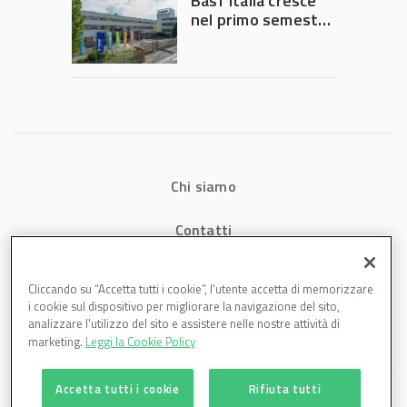
Basf Italia cresce
nel primo semestre
2026: fatturato a
1,07 miliardi (+7,1%)
Chi siamo
Contatti
Privacy
Cliccando su “Accetta tutti i cookie”, l'utente accetta di memorizzare
i cookie sul dispositivo per migliorare la navigazione del sito,
Cookies
analizzare l'utilizzo del sito e assistere nelle nostre attività di
marketing.
Leggi la Cookie Policy
Accetta tutti i cookie
Rifiuta tutti