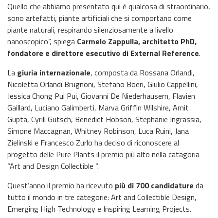
Quello che abbiamo presentato qui è qualcosa di straordinario,
sono artefatti, piante artificiali che si comportano come
piante naturali, respirando silenziosamente a livello
nanoscopico”, spiega
Carmelo Zappulla, architetto PhD,
fondatore e direttore esecutivo di External Reference
.
La
giuria internazionale
, composta da Rossana Orlandi,
Nicoletta Orlandi Brugnoni, Stefano Boeri, Giulio Cappellini,
Jessica Chong Pui Pui, Giovanni De Niederhausern, Flavien
Gaillard, Luciano Galimberti, Marva Griffin Wilshire, Amit
Gupta, Cyrill Gutsch, Benedict Hobson, Stephanie Ingrassia,
Simone Maccagnan, Whitney Robinson, Luca Ruini, Jana
Zielinski e Francesco Zurlo ha deciso di riconoscere al
progetto delle Pure Plants il premio più alto nella catagoria
“Art and Design Collectible “.
Quest’anno il premio ha ricevuto
più di 700 candidature
da
tutto il mondo in tre categorie: Art and Collectible Design,
Emerging High Technology e Inspiring Learning Projects.