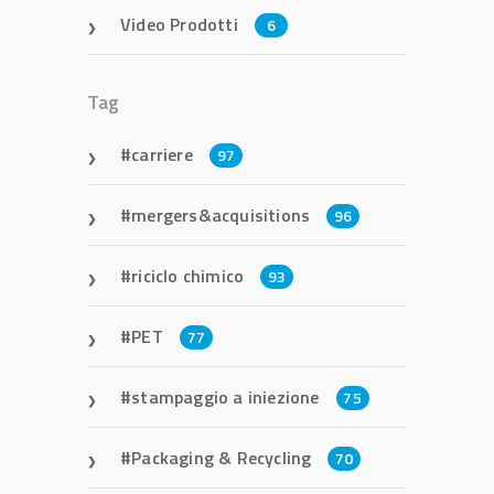
Video Prodotti
6
Tag
carriere
97
mergers&acquisitions
96
riciclo chimico
93
PET
77
stampaggio a iniezione
75
Packaging & Recycling
70