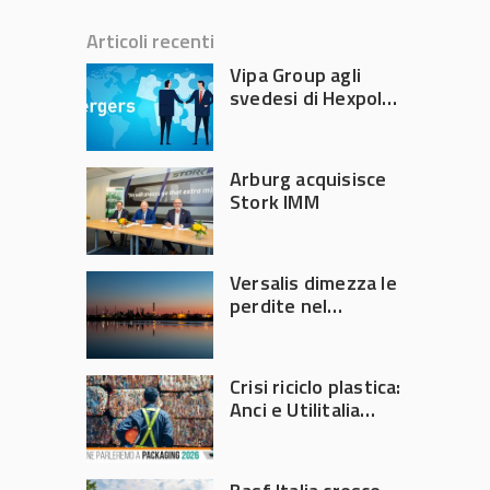
Articoli recenti
Vipa Group agli
svedesi di Hexpol
per 143,5 milioni
Arburg acquisisce
Stork IMM
Versalis dimezza le
perdite nel
secondo trimestre
2026
Crisi riciclo plastica:
Anci e Utilitalia
chiedono
intervento del
Governo