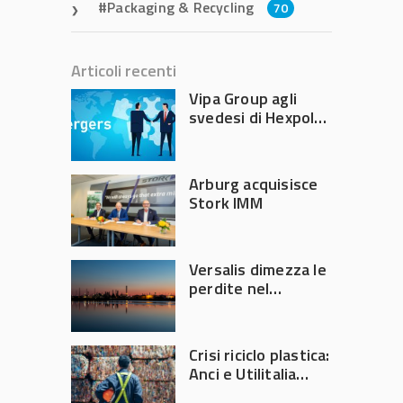
Packaging & Recycling
70
Articoli recenti
Vipa Group agli
svedesi di Hexpol
per 143,5 milioni
Arburg acquisisce
Stork IMM
Versalis dimezza le
perdite nel
secondo trimestre
2026
Crisi riciclo plastica:
Anci e Utilitalia
chiedono