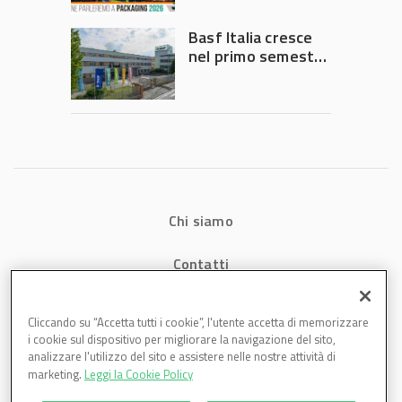
intervento del
Governo
Basf Italia cresce
nel primo semestre
2026: fatturato a
1,07 miliardi (+7,1%)
Chi siamo
Contatti
Privacy
Cliccando su “Accetta tutti i cookie”, l'utente accetta di memorizzare
i cookie sul dispositivo per migliorare la navigazione del sito,
Cookies
analizzare l'utilizzo del sito e assistere nelle nostre attività di
marketing.
Leggi la Cookie Policy