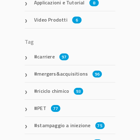
Applicazioni e Tutorial
8
Video Prodotti
6
Tag
carriere
97
mergers&acquisitions
96
riciclo chimico
93
PET
77
stampaggio a iniezione
75