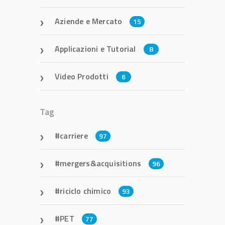
Aziende e Mercato
15
Applicazioni e Tutorial
8
Video Prodotti
6
Tag
carriere
97
mergers&acquisitions
96
riciclo chimico
93
PET
77