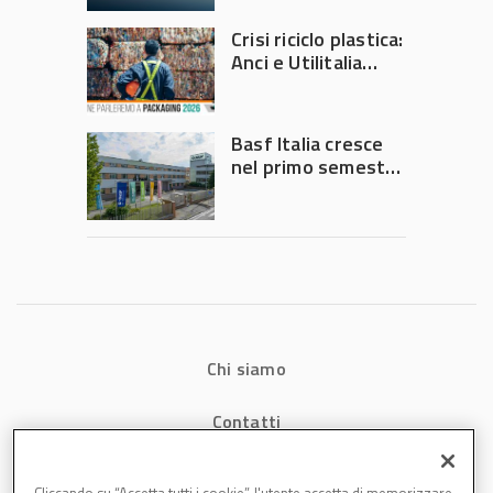
2026
Crisi riciclo plastica:
Anci e Utilitalia
chiedono
intervento del
Governo
Basf Italia cresce
nel primo semestre
2026: fatturato a
1,07 miliardi (+7,1%)
Chi siamo
Contatti
Privacy
Cliccando su “Accetta tutti i cookie”, l'utente accetta di memorizzare