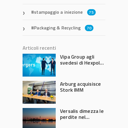
stampaggio a iniezione
75
Packaging & Recycling
70
Articoli recenti
Vipa Group agli
svedesi di Hexpol
per 143,5 milioni
Arburg acquisisce
Stork IMM
Versalis dimezza le
perdite nel
secondo trimestre