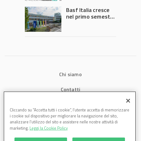
Governo
Basf Italia cresce
nel primo semestre
2026: fatturato a
1,07 miliardi (+7,1%)
Chi siamo
Contatti
Privacy
Cliccando su “Accetta tutti i cookie”, l'utente accetta di memorizzare
i cookie sul dispositivo per migliorare la navigazione del sito,
Cookies
analizzare l'utilizzo del sito e assistere nelle nostre attività di
marketing.
Leggi la Cookie Policy