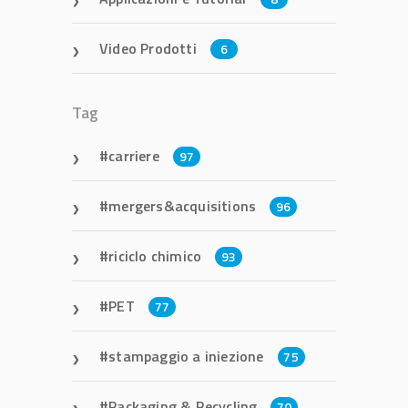
Video Prodotti
6
Tag
carriere
97
mergers&acquisitions
96
riciclo chimico
93
PET
77
stampaggio a iniezione
75
Packaging & Recycling
70