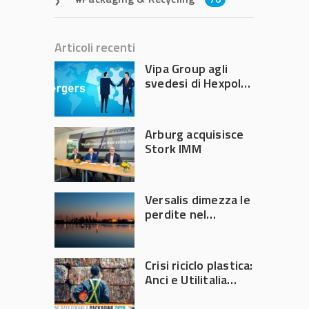
Articoli recenti
Vipa Group agli
svedesi di Hexpol
per 143,5 milioni
Arburg acquisisce
Stork IMM
Versalis dimezza le
perdite nel
secondo trimestre
2026
Crisi riciclo plastica:
Anci e Utilitalia
chiedono
intervento del