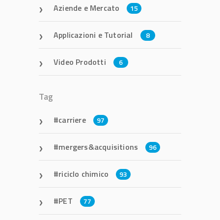
Aziende e Mercato
15
Applicazioni e Tutorial
8
Video Prodotti
6
Tag
carriere
97
mergers&acquisitions
96
riciclo chimico
93
PET
77