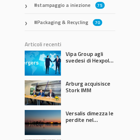
stampaggio a iniezione
75
Packaging & Recycling
70
Articoli recenti
Vipa Group agli
svedesi di Hexpol
per 143,5 milioni
Arburg acquisisce
Stork IMM
Versalis dimezza le
perdite nel
secondo trimestre
2026