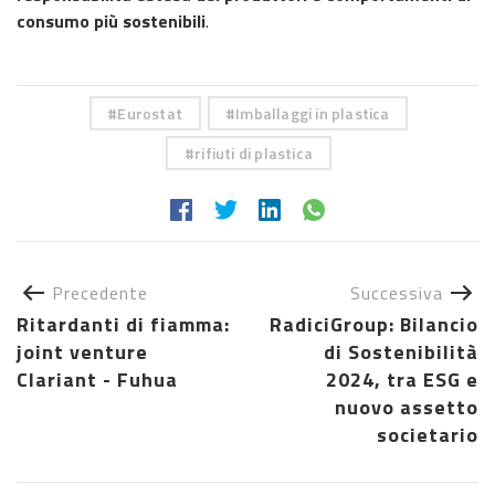
consumo più sostenibili
.
Eurostat
Imballaggi in plastica
rifiuti di plastica
Precedente
Successiva
Ritardanti di fiamma:
RadiciGroup: Bilancio
joint venture
di Sostenibilità
Clariant - Fuhua
2024, tra ESG e
nuovo assetto
societario