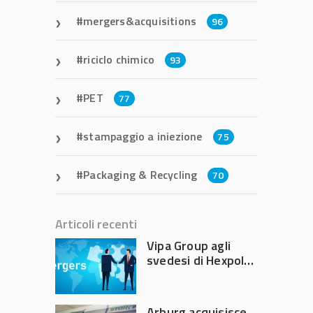
mergers&acquisitions
96
riciclo chimico
93
PET
77
stampaggio a iniezione
75
Packaging & Recycling
70
Articoli recenti
Vipa Group agli
svedesi di Hexpol
per 143,5 milioni
Arburg acquisisce