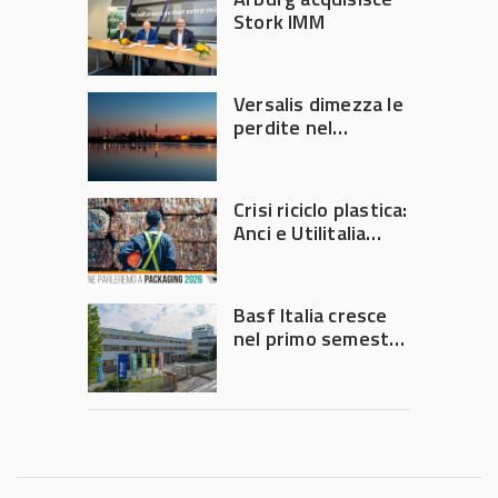
Stork IMM
Versalis dimezza le
perdite nel
secondo trimestre
2026
Crisi riciclo plastica:
Anci e Utilitalia
chiedono
intervento del
Governo
Basf Italia cresce
nel primo semestre
2026: fatturato a
1,07 miliardi (+7,1%)