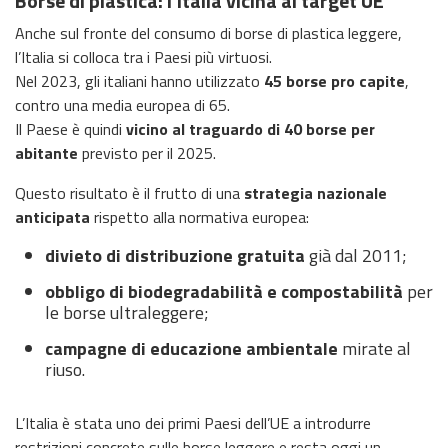
Borse di plastica: l’Italia vicina al target UE
Anche sul fronte del consumo di borse di plastica leggere,
l’Italia si colloca tra i Paesi più virtuosi.
Nel 2023, gli italiani hanno utilizzato
45 borse pro capite
,
contro una media europea di 65.
Il Paese è quindi
vicino al traguardo di 40 borse per
abitante
previsto per il 2025.
Questo risultato è il frutto di una
strategia nazionale
anticipata
rispetto alla normativa europea:
divieto di distribuzione gratuita
già dal 2011;
obbligo di biodegradabilità e compostabilità
per
le borse ultraleggere;
campagne di educazione ambientale
mirate al
riuso.
L’Italia è stata uno dei primi Paesi dell’UE a introdurre
restrizioni concrete sulle borse leggere e resta oggi un