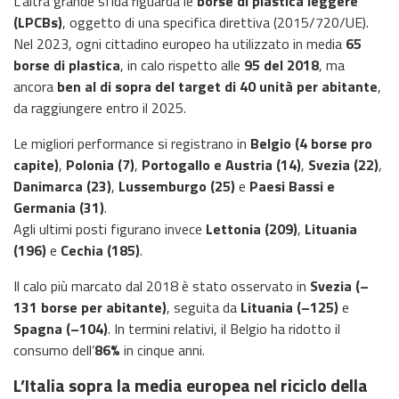
L’altra grande sfida riguarda le
borse di plastica leggere
(LPCBs)
, oggetto di una specifica direttiva (2015/720/UE).
Nel 2023, ogni cittadino europeo ha utilizzato in media
65
borse di plastica
, in calo rispetto alle
95 del 2018
, ma
ancora
ben al di sopra del target di 40 unità per abitante
,
da raggiungere entro il 2025.
Le migliori performance si registrano in
Belgio (4 borse pro
capite)
,
Polonia (7)
,
Portogallo e Austria (14)
,
Svezia (22)
,
Danimarca (23)
,
Lussemburgo (25)
e
Paesi Bassi e
Germania (31)
.
Agli ultimi posti figurano invece
Lettonia (209)
,
Lituania
(196)
e
Cechia (185)
.
Il calo più marcato dal 2018 è stato osservato in
Svezia (–
131 borse per abitante)
, seguita da
Lituania (–125)
e
Spagna (–104)
. In termini relativi, il Belgio ha ridotto il
consumo dell’
86%
in cinque anni.
L’Italia sopra la media europea nel riciclo della