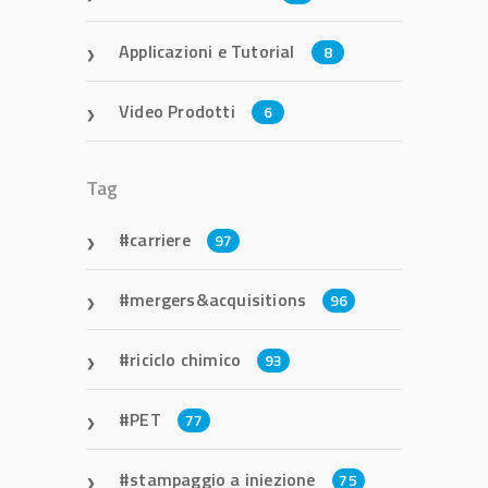
Applicazioni e Tutorial
8
Video Prodotti
6
Tag
carriere
97
mergers&acquisitions
96
riciclo chimico
93
PET
77
stampaggio a iniezione
75