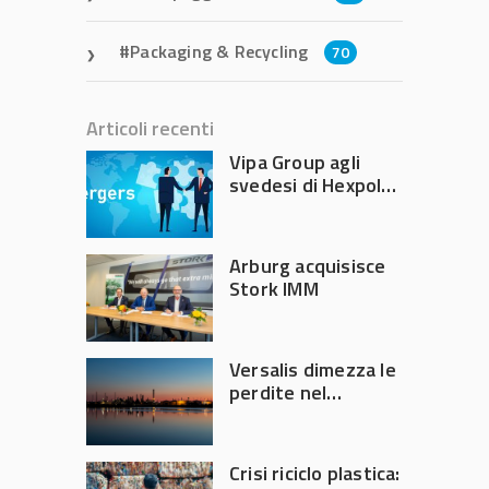
Packaging & Recycling
70
Articoli recenti
Vipa Group agli
svedesi di Hexpol
per 143,5 milioni
Arburg acquisisce
Stork IMM
Versalis dimezza le
perdite nel
secondo trimestre
2026
Crisi riciclo plastica: