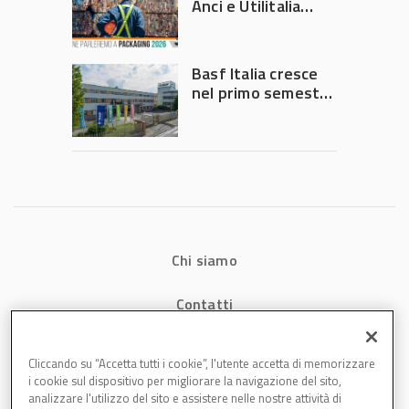
Anci e Utilitalia
chiedono
intervento del
Governo
Basf Italia cresce
nel primo semestre
2026: fatturato a
1,07 miliardi (+7,1%)
Chi siamo
Contatti
Privacy
Cliccando su “Accetta tutti i cookie”, l'utente accetta di memorizzare
i cookie sul dispositivo per migliorare la navigazione del sito,
Cookies
analizzare l'utilizzo del sito e assistere nelle nostre attività di