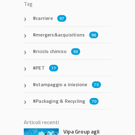
Tag
carriere
97
mergers&acquisitions
96
riciclo chimico
93
PET
77
stampaggio a iniezione
75
Packaging & Recycling
70
Articoli recenti
Vipa Group agli