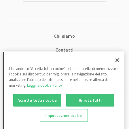
Chi siamo
Contatti
Privacy
Cliccando su “Accetta tutti i cookie”, l'utente accetta di memorizzare
i cookie sul dispositivo per migliorare la navigazione del sito,
Cookies
analizzare l'utilizzo del sito e assistere nelle nostre attività di
marketing.
Leggi la Cookie Policy
Accetta tutti i cookie
Rifiuta tutti
Impostazioni cookie
Plastmagazine è una testata di DBInformation Spa P.IVA 09293820156 | Centro
Direzionale – Strada 4, Palazzo A, Scala 2 – 20057 Assago (MI)