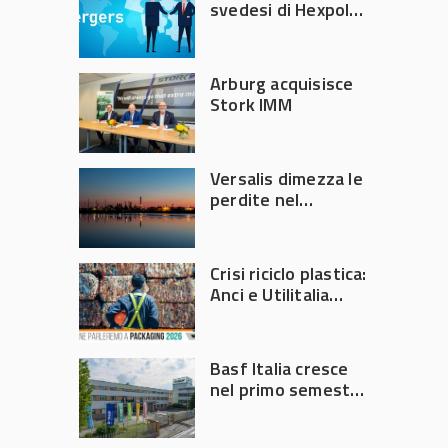
svedesi di Hexpol
per 143,5 milioni
Arburg acquisisce
Stork IMM
Versalis dimezza le
perdite nel
secondo trimestre
2026
Crisi riciclo plastica:
Anci e Utilitalia
chiedono
intervento del
Governo
Basf Italia cresce
nel primo semestre
2026: fatturato a
1,07 miliardi (+7,1%)