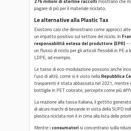
276 milioni di sterline raccolti
mostrano che mol
pagare di più per il materiale riciclato.
Le alternative alla Plastic Tax
Esistono casi che dimostrano come approcci alter
un impatto positivo sul settore del riciclo. In
Fran
responsabilità estesa del produttore (EPR)
– s
un flusso di riciclo per gli articoli flessibili in PE
LDPE, ad esempio.
Le tasse di eco-modulazione possono anche incoragg
l’uso di altri), come si è visto nella
Repubblica C
trasparenti è stata abbassata nel 2021, mentre 
bottiglie in PET colorate, percepite come più diffici
La reazione alla tassa italiana, il gettito genera
di alcuni marchi di bevande in vista della SUPD i
plastica riciclata non è in cima alla lista delle priori
Mentre i
consumatori
si concentrano sulla riduzi