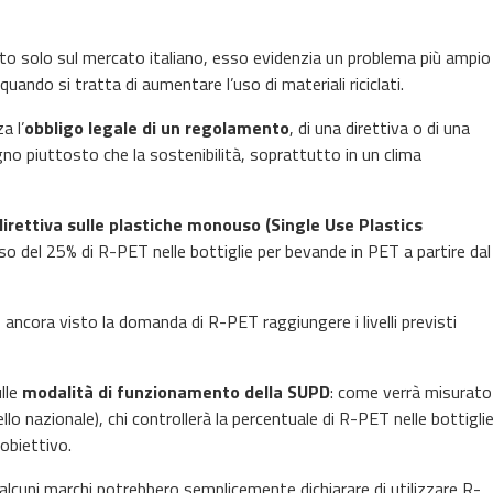
atto solo sul mercato italiano, esso evidenzia un problema più ampio
 quando si tratta di aumentare l’uso di materiali riciclati.
a l’
obbligo legale di un regolamento
, di una direttiva o di una
no piuttosto che la sostenibilità, soprattutto in un clima
direttiva sulle plastiche monouso (Single Use Plastics
uso del 25% di R-PET nelle bottiglie per bevande in PET a partire dal
ncora visto la domanda di R-PET raggiungere i livelli previsti
ulle
modalità di funzionamento della SUPD
: come verrà misurato
ello nazionale), chi controllerà la percentuale di R-PET nelle bottigli
’obiettivo.
lcuni marchi potrebbero semplicemente dichiarare di utilizzare R-