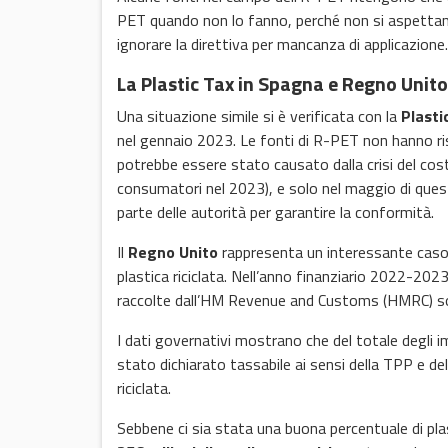
PET quando non lo fanno, perché non si aspettano
ignorare la direttiva per mancanza di applicazione.
La Plastic Tax in Spagna e Regno Unito
Una situazione simile si è verificata con la
Plasti
nel gennaio 2023. Le fonti di R-PET non hanno ri
potrebbe essere stato causato dalla crisi del cos
consumatori nel 2023), e solo nel maggio di ques
parte delle autorità per garantire la conformità.
Il
Regno Unito
rappresenta un interessante caso d
plastica riciclata. Nell’anno finanziario 2022-2023
raccolte dall’HM Revenue and Customs (HMRC) sono
I dati governativi mostrano che del totale degli i
stato dichiarato tassabile ai sensi della TPP e de
riciclata.
Sebbene ci sia stata una buona percentuale di plast