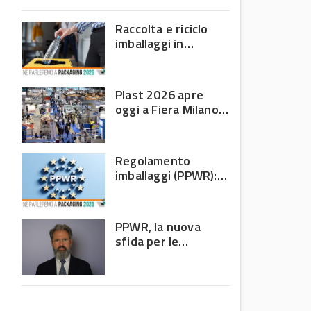
domanda debole e corsa
all’efficienza
Raccolta e riciclo
imballaggi in
plastica: il bilancio
Corepla tra mercati
e PPWR
Plast 2026 apre
oggi a Fiera Milano
Rho: al centro della
filiera delle materie
plastiche
Regolamento
imballaggi (PPWR):
allarme di 8 Paesi
UE, c’è l’Italia
PPWR, la nuova
sfida per le
imprese: non
riguarda più solo chi
produce imballaggi