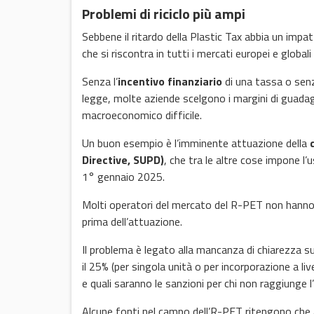
Problemi di riciclo più ampi
Sebbene il ritardo della Plastic Tax abbia un imp
che si riscontra in tutti i mercati europei e globali
Senza l’
incentivo finanziario
di una tassa o senz
legge, molte aziende scelgono i margini di guadag
macroeconomico difficile.
Un buon esempio è l’imminente attuazione della
Directive, SUPD)
, che tra le altre cose impone l’
1° gennaio 2025.
Molti operatori del mercato del R-PET non hanno a
prima dell’attuazione.
Il problema è legato alla mancanza di chiarezza s
il 25% (per singola unità o per incorporazione a liv
e quali saranno le sanzioni per chi non raggiunge l
Alcune fonti nel campo dell’R-PET ritengono che a