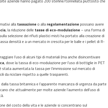
te aziende hanno pagato 200 sterline/tonnellata piuttosto che
nativi alla
tassazione
o alla
regolamentazione
possano avere
cia
, la riduzione delle
tasse di eco-modulazione
– una forma di
ulla selezione dei rifiuti plastici misti ha portato alla creazione di
 a bassa densità e a un mercato in crescita per le balle e i pellet di R-
iare l’uso di alcuni tipi di materiali (ma anche disincentivare
eca
, dove la tassa di eco-modulazione per l’uso di bottiglie in PET
è stata aumentata la tassa per l’immissione sul mercato di
li da riciclare rispetto a quelle trasparenti.
to dalla tassa britannica e l’apparente mancanza di urgenza da parte
ndicano che attualmente per molte aziende l’aumento dell’uso di
tà.
one del costo della vita e le aziende si concentrano sul