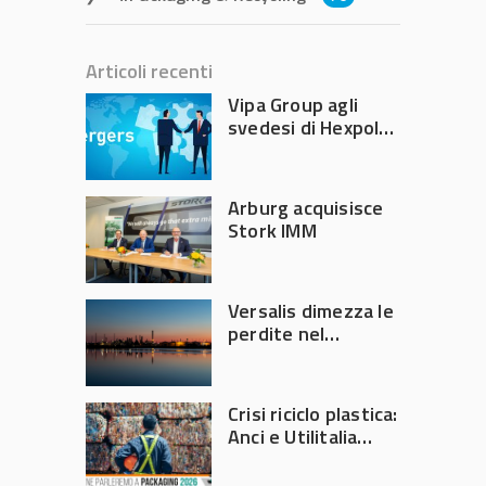
Articoli recenti
Vipa Group agli
svedesi di Hexpol
per 143,5 milioni
Arburg acquisisce
Stork IMM
Versalis dimezza le
perdite nel
secondo trimestre
2026
Crisi riciclo plastica:
Anci e Utilitalia
chiedono
intervento del