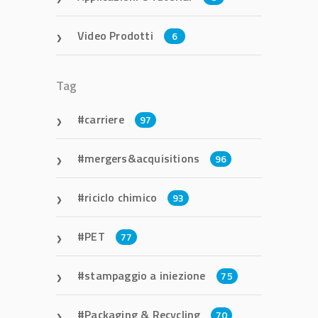
Video Prodotti
6
Tag
carriere
97
mergers&acquisitions
96
riciclo chimico
93
PET
77
stampaggio a iniezione
75
Packaging & Recycling
70