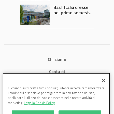
Governo
Basf Italia cresce
nel primo semestre
2026: fatturato a
1,07 miliardi (+7,1%)
Chi siamo
Contatti
Privacy
Cliccando su “Accetta tutti i cookie”, l'utente accetta di memorizzare
i cookie sul dispositivo per migliorare la navigazione del sito,
Cookies
analizzare l'utilizzo del sito e assistere nelle nostre attività di
marketing.
Leggi la Cookie Policy