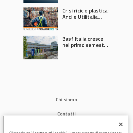
2026
Crisi riciclo plastica:
Anci e Utilitalia
chiedono
intervento del
Governo
Basf Italia cresce
nel primo semestre
2026: fatturato a
1,07 miliardi (+7,1%)
Chi siamo
Contatti
Privacy
Cliccando su “Accetta tutti i cookie”, l'utente accetta di memorizzare