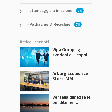
stampaggio a iniezione
75
Packaging & Recycling
70
Articoli recenti
Vipa Group agli
svedesi di Hexpol
per 143,5 milioni
Arburg acquisisce
Stork IMM
Versalis dimezza le
perdite nel
secondo trimestre