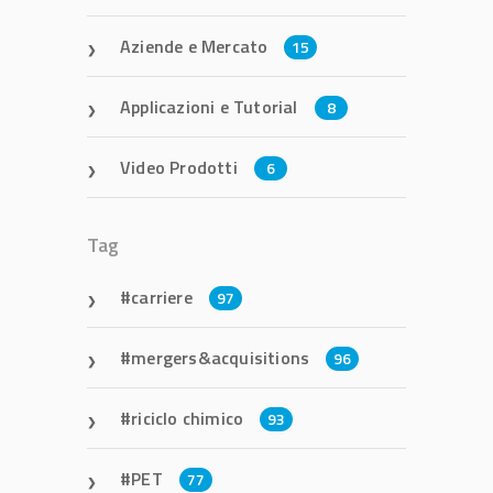
Aziende e Mercato
15
Applicazioni e Tutorial
8
Video Prodotti
6
Tag
carriere
97
mergers&acquisitions
96
riciclo chimico
93
PET
77