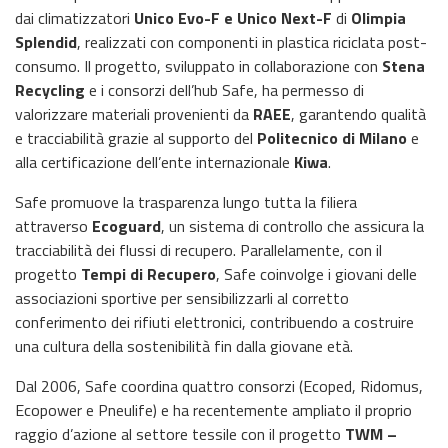
dai climatizzatori
Unico Evo-F e Unico Next-F
di
Olimpia
Splendid
, realizzati con componenti in plastica riciclata post-
consumo. Il progetto, sviluppato in collaborazione con
Stena
Recycling
e i consorzi dell’hub Safe, ha permesso di
valorizzare materiali provenienti da
RAEE
, garantendo qualità
e tracciabilità grazie al supporto del
Politecnico di Milano
e
alla certificazione dell’ente internazionale
Kiwa
.
Safe promuove la trasparenza lungo tutta la filiera
attraverso
Ecoguard
, un sistema di controllo che assicura la
tracciabilità dei flussi di recupero. Parallelamente, con il
progetto
Tempi di Recupero
, Safe coinvolge i giovani delle
associazioni sportive per sensibilizzarli al corretto
conferimento dei rifiuti elettronici, contribuendo a costruire
una cultura della sostenibilità fin dalla giovane età.
Dal 2006, Safe coordina quattro consorzi (Ecoped, Ridomus,
Ecopower e Pneulife) e ha recentemente ampliato il proprio
raggio d’azione al settore tessile con il progetto
TWM –