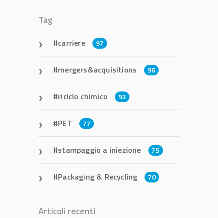
Tag
carriere
97
mergers&acquisitions
96
riciclo chimico
93
PET
77
stampaggio a iniezione
75
Packaging & Recycling
70
Articoli recenti