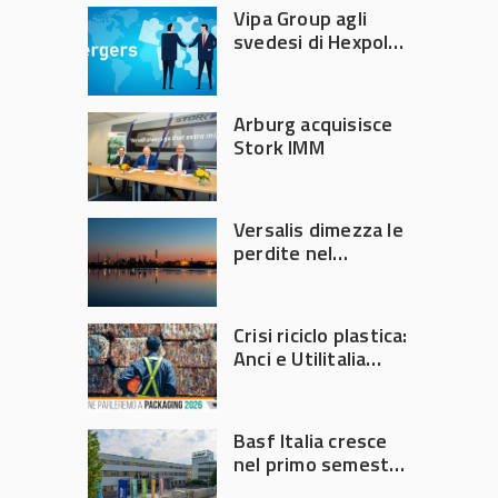
Vipa Group agli
svedesi di Hexpol
per 143,5 milioni
Arburg acquisisce
Stork IMM
Versalis dimezza le
perdite nel
secondo trimestre
2026
Crisi riciclo plastica:
Anci e Utilitalia
chiedono
intervento del
Governo
Basf Italia cresce
nel primo semestre
2026: fatturato a