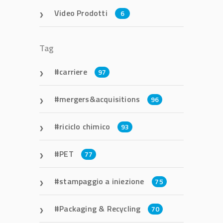
Video Prodotti
6
Tag
carriere
97
mergers&acquisitions
96
riciclo chimico
93
PET
77
stampaggio a iniezione
75
Packaging & Recycling
70