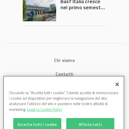
Basf Italia cresce
nel primo semestre
2026: fatturato a
1,07 miliardi (+7,1%)
Chi siamo
Contatti
Privacy
Cliccando su “Accetta tutti i cookie”, l'utente accetta di memorizzare
i cookie sul dispositivo per migliorare la navigazione del sito,
Cookies
analizzare l'utilizzo del sito e assistere nelle nostre attività di
marketing.
Leggi la Cookie Policy
Accetta tutti i cookie
Rifiuta tutti