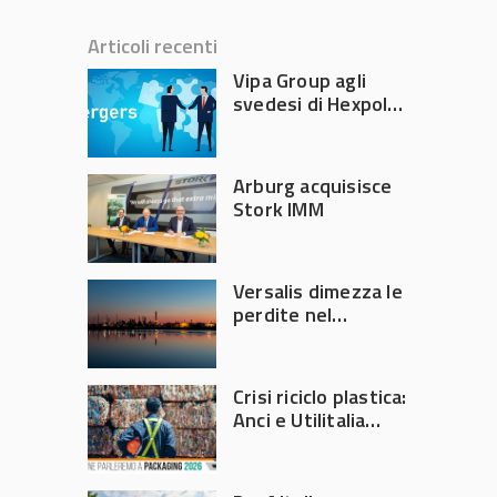
Articoli recenti
Vipa Group agli
svedesi di Hexpol
per 143,5 milioni
Arburg acquisisce
Stork IMM
Versalis dimezza le
perdite nel
secondo trimestre
2026
Crisi riciclo plastica:
Anci e Utilitalia
chiedono
intervento del
Governo