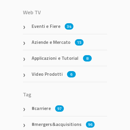
Web TV
Eventi e Fiere
34
Aziende e Mercato
15
Applicazioni e Tutorial
8
Video Prodotti
6
Tag
carriere
97
mergers&acquisitions
96