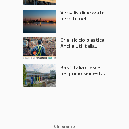
Versalis dimezza le
perdite nel
secondo trimestre
2026
Crisi riciclo plastica:
Anci e Utilitalia
chiedono
intervento del
Governo
Basf Italia cresce
nel primo semestre
2026: fatturato a
1,07 miliardi (+7,1%)
Chi siamo