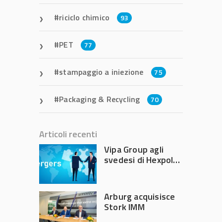
riciclo chimico
93
PET
77
stampaggio a iniezione
75
Packaging & Recycling
70
Articoli recenti
Vipa Group agli
svedesi di Hexpol
per 143,5 milioni
Arburg acquisisce
Stork IMM