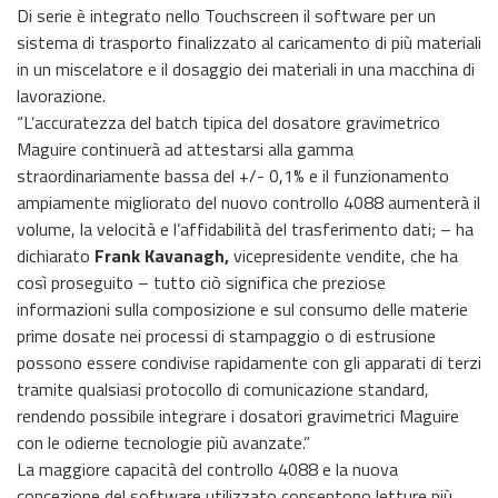
Di serie è integrato nello Touchscreen il software per un
sistema di trasporto finalizzato al caricamento di più materiali
in un miscelatore e il dosaggio dei materiali in una macchina di
lavorazione.
“L’accuratezza del batch tipica del dosatore gravimetrico
Maguire continuerà ad attestarsi alla gamma
straordinariamente bassa del +/- 0,1% e il funzionamento
ampiamente migliorato del nuovo controllo 4088 aumenterà il
volume, la velocità e l’affidabilità del trasferimento dati; – ha
dichiarato
Frank Kavanagh,
vicepresidente vendite, che ha
così proseguito – tutto ciò significa che preziose
informazioni sulla composizione e sul consumo delle materie
prime dosate nei processi di stampaggio o di estrusione
possono essere condivise rapidamente con gli apparati di terzi
tramite qualsiasi protocollo di comunicazione standard,
rendendo possibile integrare i dosatori gravimetrici Maguire
con le odierne tecnologie più avanzate.”
La maggiore capacità del controllo 4088 e la nuova
concezione del software utilizzato consentono letture più