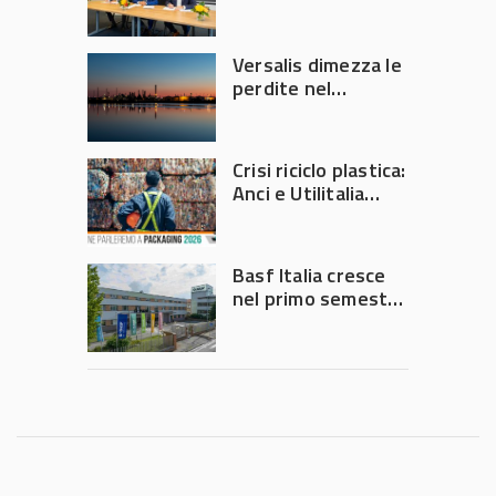
Versalis dimezza le
perdite nel
secondo trimestre
2026
Crisi riciclo plastica:
Anci e Utilitalia
chiedono
intervento del
Governo
Basf Italia cresce
nel primo semestre
2026: fatturato a
1,07 miliardi (+7,1%)