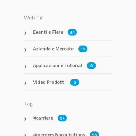
Web TV
Eventi e Fiere
34
Aziende e Mercato
15
Applicazioni e Tutorial
8
Video Prodotti
6
Tag
carriere
97
mergers&acquisitions
96