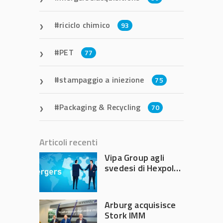
riciclo chimico
93
PET
77
stampaggio a iniezione
75
Packaging & Recycling
70
Articoli recenti
Vipa Group agli
svedesi di Hexpol
per 143,5 milioni
Arburg acquisisce
Stork IMM