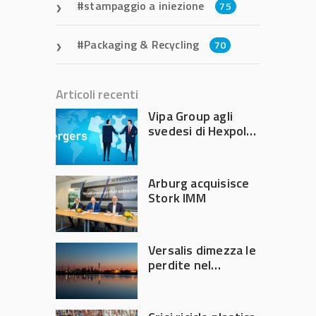
stampaggio a iniezione
75
Packaging & Recycling
70
Articoli recenti
Vipa Group agli
svedesi di Hexpol
per 143,5 milioni
Arburg acquisisce
Stork IMM
Versalis dimezza le
perdite nel
secondo trimestre
2026