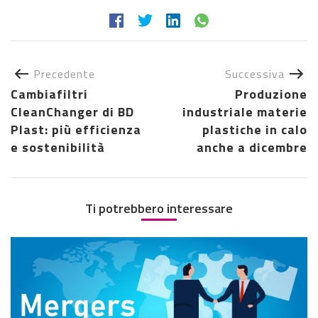
Precedente
Successiva
Cambiafiltri
Produzione
CleanChanger di BD
industriale materie
Plast: più efficienza
plastiche in calo
e sostenibilità
anche a dicembre
Ti potrebbero interessare