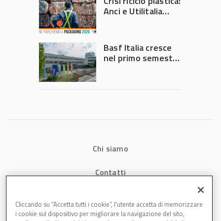
Crisi riciclo plastica:
Anci e Utilitalia
chiedono
intervento del
Governo
Basf Italia cresce
nel primo semestre
2026: fatturato a
1,07 miliardi (+7,1%)
Chi siamo
Contatti
Privacy
Cliccando su “Accetta tutti i cookie”, l'utente accetta di memorizzare
i cookie sul dispositivo per migliorare la navigazione del sito,
Cookies