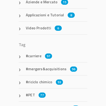
Aziende e Mercato
15
Applicazioni e Tutorial
8
Video Prodotti
6
Tag
carriere
97
mergers&acquisitions
96
riciclo chimico
93
PET
77