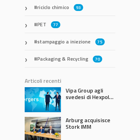
riciclo chimico
93
PET
77
stampaggio a iniezione
75
Packaging & Recycling
70
Articoli recenti
Vipa Group agli
svedesi di Hexpol
per 143,5 milioni
Arburg acquisisce
Stork IMM