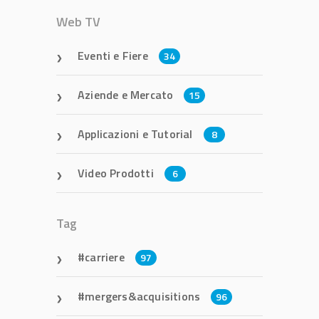
Web TV
Eventi e Fiere
34
Aziende e Mercato
15
Applicazioni e Tutorial
8
Video Prodotti
6
Tag
carriere
97
mergers&acquisitions
96