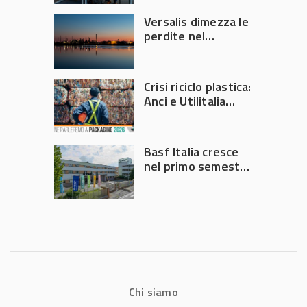
Versalis dimezza le
perdite nel
secondo trimestre
2026
Crisi riciclo plastica:
Anci e Utilitalia
chiedono
intervento del
Governo
Basf Italia cresce
nel primo semestre
2026: fatturato a
1,07 miliardi (+7,1%)
Chi siamo