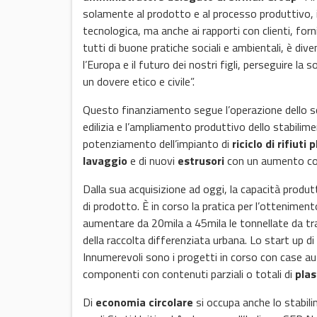
solamente al prodotto e al processo produttivo, in
tecnologica, ma anche ai rapporti con clienti, forn
tutti di buone pratiche sociali e ambientali, è dive
l’Europa e il futuro dei nostri figli, perseguire la
un dovere etico e civile”.
Questo finanziamento segue l’operazione dello scor
edilizia e l’ampliamento produttivo dello stabilim
potenziamento dell’impianto di
riciclo di rifiuti p
lavaggio
e di nuovi
estrusori
con un aumento com
Dalla sua acquisizione ad oggi, la capacità produ
di prodotto. È in corso la pratica per l’ottenimen
aumentare da 20mila a 45mila le tonnellate da tr
della raccolta differenziata urbana. Lo start up di
Innumerevoli sono i progetti in corso con case au
componenti con contenuti parziali o totali di
plas
Di
economia circolare
si occupa anche lo stabili