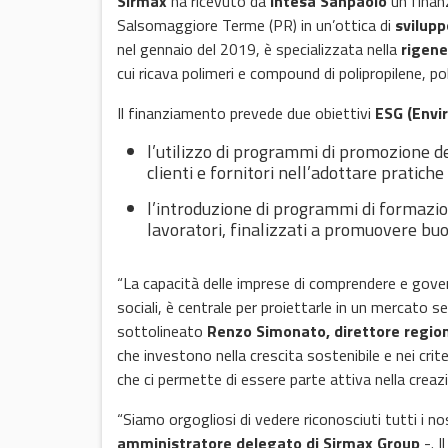
Sirmax
ha ricevuto da
Intesa Sanpaolo
un finanz
Salsomaggiore Terme (PR) in un’ottica di
svilupp
nel gennaio del 2019, è specializzata nella
rigene
cui ricava polimeri e compound di polipropilene, pol
Il finanziamento prevede due obiettivi
ESG (Envi
l’utilizzo di programmi di promozione del
clienti e fornitori nell’adottare pratich
l’introduzione di programmi di formazion
lavoratori, finalizzati a promuovere buo
“La capacità delle imprese di comprendere e gover
sociali, è centrale per proiettarle in un mercato 
sottolineato
Renzo Simonato, direttore regio
che investono nella crescita sostenibile e nei cri
che ci permette di essere parte attiva nella creazion
“Siamo orgogliosi di vedere riconosciuti tutti i no
amministratore delegato di Sirmax Group
-. I