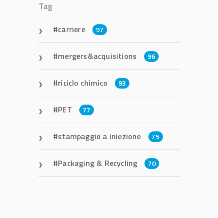
Tag
carriere
97
mergers&acquisitions
96
riciclo chimico
93
PET
77
stampaggio a iniezione
75
Packaging & Recycling
70