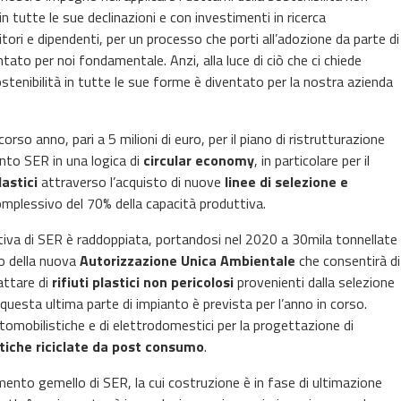
 tutte le sue declinazioni e con investimenti in ricerca
itori e dipendenti, per un processo che porti all’adozione da parte di
ntato per noi fondamentale. Anzi, alla luce di ciò che ci chiede
 sostenibilità in tutte le sue forme è diventato per la nostra azienda
so anno, pari a 5 milioni di euro, per il piano di ristrutturazione
ento SER in una logica di
circular economy
, in particolare per il
lastici
attraverso l’acquisto di nuove
linee di selezione e
plessivo del 70% della capacità produttiva.
ttiva di SER è raddoppiata, portandosi nel 2020 a 30mila tonnellate
to della nuova
Autorizzazione Unica Ambientale
che consentirà di
attare di
rifiuti plastici non pericolosi
provenienti dalla selezione
 questa ultima parte di impianto è prevista per l’anno in corso.
tomobilistiche e di elettrodomestici per la progettazione di
tiche riciclate da post consumo
.
mento gemello di SER, la cui costruzione è in fase di ultimazione