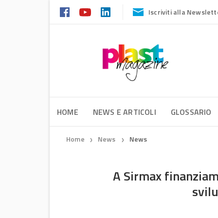
Iscriviti alla Newslett
HOME
NEWS E ARTICOLI
GLOSSARIO
Home
News
News
❯
❯
A Sirmax finanziam
svil