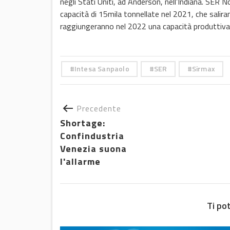
negli Stati Uniti, ad Anderson, nell’Indiana. SER
capacità di 15mila tonnellate nel 2021, che salira
raggiungeranno nel 2022 una capacità produttiva 
Intesa Sanpaolo
SER
Sirmax
Precedente
Shortage:
Confindustria
Venezia suona
l'allarme
Ti po