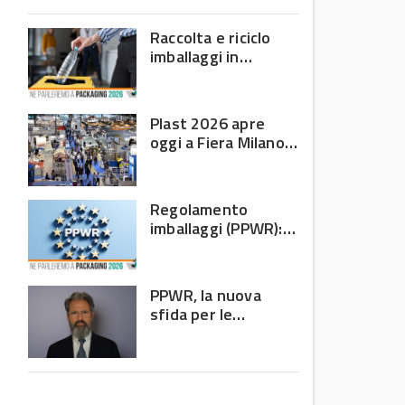
domanda debole e corsa
all’efficienza
Raccolta e riciclo
imballaggi in
plastica: il bilancio
Corepla tra mercati
e PPWR
Plast 2026 apre
oggi a Fiera Milano
Rho: al centro della
filiera delle materie
plastiche
Regolamento
imballaggi (PPWR):
allarme di 8 Paesi
UE, c’è l’Italia
PPWR, la nuova
sfida per le
imprese: non
riguarda più solo chi
produce imballaggi