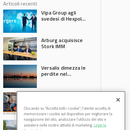
Articoli recenti
Vipa Group agli
svedesi di Hexpol
per 143,5 milioni
Arburg acquisisce
Stork IMM
Versalis dimezza le
perdite nel
secondo trimestre
2026
Crisi riciclo plastica:
Anci e Utilitalia
chiedono
Cliccando su “Accetta tutti i cookie”, l'utente accetta di
intervento del
memorizzare i cookie sul dispositivo per migliorare la
Governo
navigazione del sito, analizzare l'utilizzo del sito e
Basf Italia cresce
assistere nelle nostre attività di marketing.
Leggi la
nel primo semestre