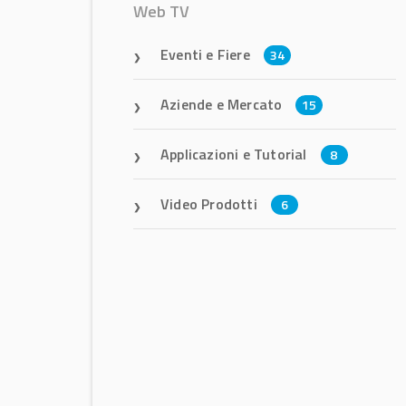
Web TV
Eventi e Fiere
34
Aziende e Mercato
15
Applicazioni e Tutorial
8
Video Prodotti
6