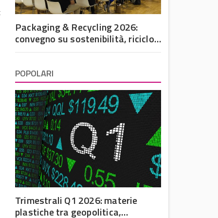
x
Packaging & Recycling 2026:
convegno su sostenibilità, riciclo
e futuro dell’imballaggio in
plastica
POPOLARI
,
Trimestrali Q1 2026: materie
plastiche tra geopolitica,