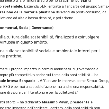
iamento di 2,5 milioni di euro per lo stabilimento
SER
di
o sostenibile
. L’azienda SER, entrata a far parte del gruppo Sirma
razione delle materie plastiche
derivanti da post-consumo, da
ietilene ad alta e bassa densità, e polistirene.
ronmental, Social, Governance)
:
la cultura della sostenibilità, finalizzati a coinvolgere
e virtuose in questo ambito.
e sulla sostenibilità sociale e ambientale interni per i
ne pratiche.
nare il proprio impatto in termini ambientali, di governance e
sempre più competitivo anche sul tema della sostenibilità – ha
nale Intesa Sanpaolo
-. Affiancare le imprese, come Sirmax Group
teri ESG è per noi una soddisfazione ma anche una responsabilità,
e di valore per il territorio e per la collettività.”
stri sforzi – ha dichiarato
Massimo Pavin, presidente e
l nostro impegno nell’applicare i dettami della sostenibilità non