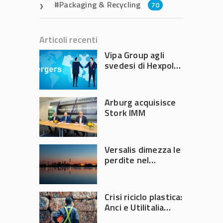
Packaging & Recycling
70
Articoli recenti
Vipa Group agli
svedesi di Hexpol
per 143,5 milioni
Arburg acquisisce
Stork IMM
Versalis dimezza le
perdite nel
secondo trimestre
2026
Crisi riciclo plastica:
Anci e Utilitalia
chiedono