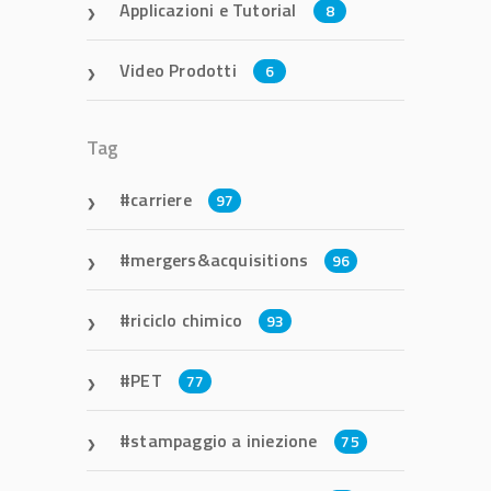
Applicazioni e Tutorial
8
Video Prodotti
6
Tag
carriere
97
mergers&acquisitions
96
riciclo chimico
93
PET
77
stampaggio a iniezione
75