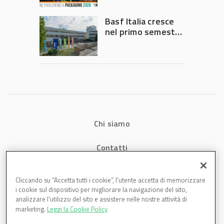
intervento del
Governo
Basf Italia cresce
nel primo semestre
2026: fatturato a
1,07 miliardi (+7,1%)
Chi siamo
Contatti
Privacy
Cliccando su “Accetta tutti i cookie”, l'utente accetta di memorizzare
i cookie sul dispositivo per migliorare la navigazione del sito,
Cookies
analizzare l'utilizzo del sito e assistere nelle nostre attività di
marketing.
Leggi la Cookie Policy