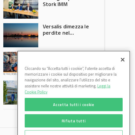
Stork IMM
Versalis dimezza le
perdite nel
secondo trimestre
2026
Crisi riciclo plastica:
Anci e Utilitalia
chiedono
Cliccando su “Accetta tutti i cookie”, l'utente accetta di
intervento del
memorizzare i cookie sul dispositivo per migliorare la
Governo
navigazione del sito, analizzare l'utilizzo del sito e
Basf Italia cresce
assistere nelle nostre attività di marketing.
Leggi la
nel primo semestre
Cookie Policy
2026: fatturato a
1,07 miliardi (+7,1%)
Accetta tutti i cookie
Rifiuta tutti