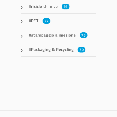
riciclo chimico
93
PET
77
stampaggio a iniezione
75
Packaging & Recycling
70