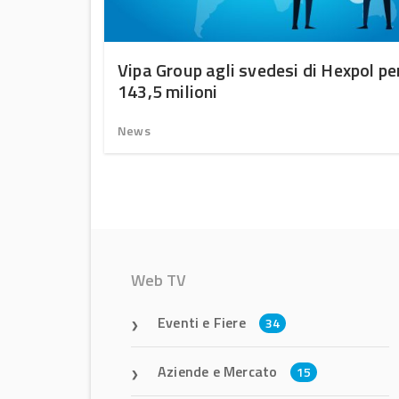
uono
Vipa Group agli svedesi di Hexpol pe
143,5 milioni
News
Web TV
Eventi e Fiere
34
Aziende e Mercato
15