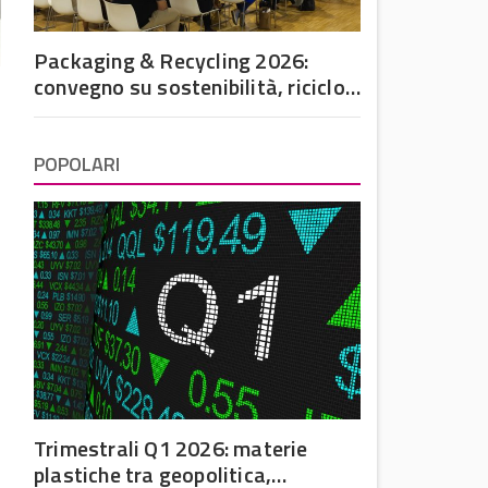
Packaging & Recycling 2026:
convegno su sostenibilità, riciclo
e futuro dell’imballaggio in
plastica
POPOLARI
Trimestrali Q1 2026: materie
,
plastiche tra geopolitica,