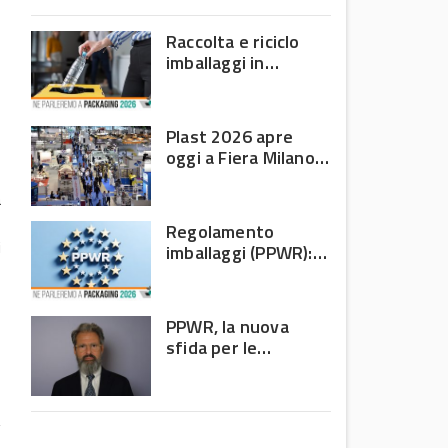
domanda debole e corsa
all’efficienza
Raccolta e riciclo
,
imballaggi in
plastica: il bilancio
Corepla tra mercati
e PPWR
Plast 2026 apre
oggi a Fiera Milano
Rho: al centro della
filiera delle materie
a
plastiche
Regolamento
i
imballaggi (PPWR):
allarme di 8 Paesi
UE, c’è l’Italia
PPWR, la nuova
sfida per le
imprese: non
riguarda più solo chi
produce imballaggi