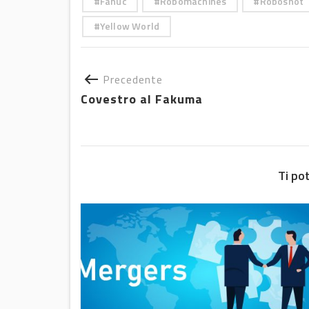
Fanuc
Robomachines
Roboshot
Yellow World
Precedente
Covestro al Fakuma
Ti po