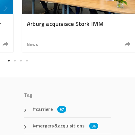
r
Arburg acquisisce Stork IMM
News
Tag
carriere
97
mergers&acquisitions
96