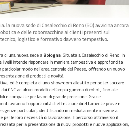
ia: la nuova sede di Casalecchio di Reno (BO) avvicina ancora
 robotica e delle robomacchine ai clienti presenti sul
 tecnico, logistico e formativo davvero tempestivo.
ura di una nuova sede a
Bologna
. Situata a Casalecchio di Reno, in
e livelli intende rispondere in maniera tempestiva e approfondita
 e in particolar modo nell’area centrale del Paese, offrendo un nuovo
 presentazione di prodotti e novità.
tiva, ed è completa di uno showroom allestito per poter toccare
 dai CNC ad alcuni modelli dell’ampia gamma di robot, fino alle
i e compatte per lavori di grande precisione. Grazie
clienti avranno l’opportunità di effettuare direttamente prove e
 esigenze particolari, identificando immediatamente insieme a
ce per le loro necessità di lavorazione. Il percorso attraverso il
rezzata per la presentazione di nuovi prodotti e nuove applicazioni