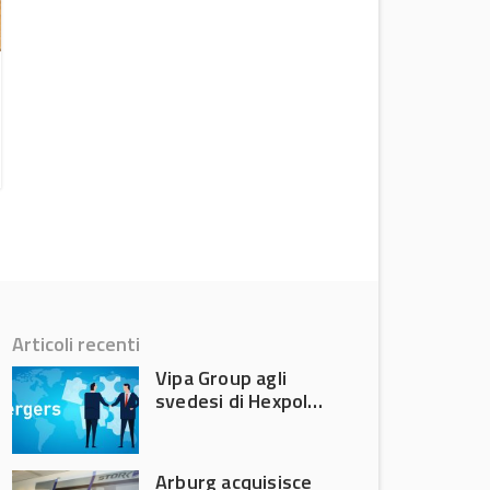
Versalis dimezza le perdite nel secondo
trimestre 2026
News
Articoli recenti
Vipa Group agli
svedesi di Hexpol
per 143,5 milioni
Arburg acquisisce