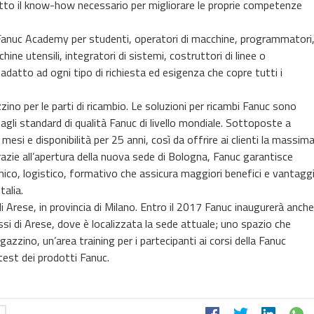
utto il know-how necessario per migliorare le proprie competenze
a Fanuc Academy per studenti, operatori di macchine, programmatori
ine utensili, integratori di sistemi, costruttori di linee o
 adatto ad ogni tipo di richiesta ed esigenza che copre tutti i
no per le parti di ricambio. Le soluzioni per ricambi Fanuc sono
gli standard di qualità Fanuc di livello mondiale. Sottoposte a
mesi e disponibilità per 25 anni, così da offrire ai clienti la massim
 Grazie all’apertura della nuova sede di Bologna, Fanuc garantisce
nico, logistico, formativo che assicura maggiori benefici e vantagg
talia.
 di Arese, in provincia di Milano. Entro il 2017 Fanuc inaugurerà anche
si di Arese, dove è localizzata la sede attuale; uno spazio che
zzino, un’area training per i partecipanti ai corsi della Fanuc
est dei prodotti Fanuc.