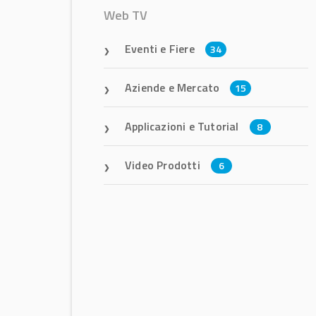
Web TV
Eventi e Fiere
34
Aziende e Mercato
15
Applicazioni e Tutorial
8
Video Prodotti
6