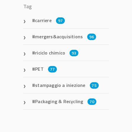
Tag
carriere
97
mergers&acquisitions
96
riciclo chimico
93
PET
77
stampaggio a iniezione
75
Packaging & Recycling
70