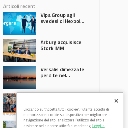
Articoli recenti
Vipa Group agli
svedesi di Hexpol
per 143,5 milioni
Arburg acquisisce
Stork IMM
Versalis dimezza le
perdite nel
secondo trimestre
2026
Crisi riciclo plastica:
Anci e Utilitalia
chiedono
Cliccando su “Accetta tutti i cookie”, l'utente accetta di
intervento del
memorizzare i cookie sul dispositivo per migliorare la
Governo
navigazione del sito, analizzare l'utilizzo del sito e
Basf Italia cresce
assistere nelle nostre attività di marketing.
Leggi la