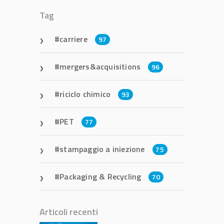
Tag
carriere
97
mergers&acquisitions
96
riciclo chimico
93
PET
77
stampaggio a iniezione
75
Packaging & Recycling
70
Articoli recenti