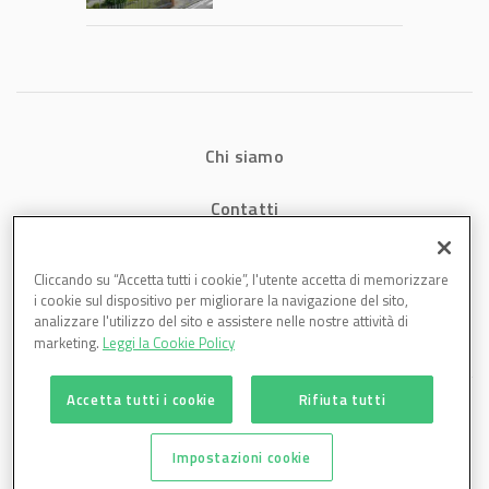
1,07 miliardi (+7,1%)
Chi siamo
Contatti
Privacy
Cliccando su “Accetta tutti i cookie”, l'utente accetta di memorizzare
i cookie sul dispositivo per migliorare la navigazione del sito,
Cookies
analizzare l'utilizzo del sito e assistere nelle nostre attività di
marketing.
Leggi la Cookie Policy
Accetta tutti i cookie
Rifiuta tutti
Impostazioni cookie
Plastmagazine è una testata di DBInformation Spa P.IVA 09293820156 | Centro