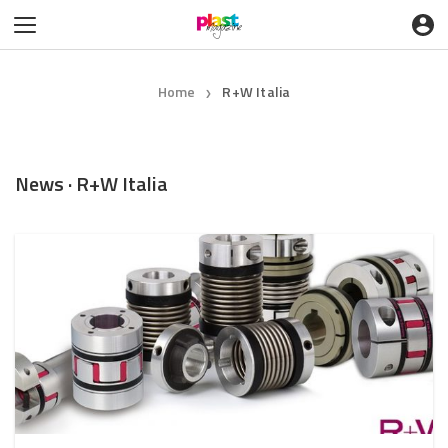
Home
R+W Italia
❯
News · R+W Italia