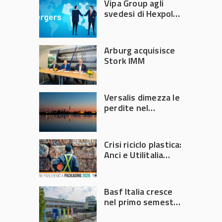
Vipa Group agli
svedesi di Hexpol
per 143,5 milioni
Arburg acquisisce
Stork IMM
Versalis dimezza le
perdite nel
secondo trimestre
2026
Crisi riciclo plastica:
Anci e Utilitalia
chiedono
intervento del
Governo
Basf Italia cresce
nel primo semestre
2026: fatturato a