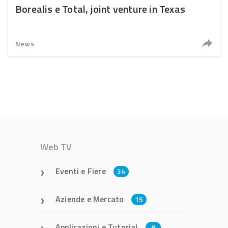
Borealis e Total, joint venture in Texas
News
Web TV
Eventi e Fiere
34
Aziende e Mercato
15
Applicazioni e Tutorial
8