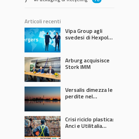
Articoli recenti
Vipa Group agli
svedesi di Hexpol
per 143,5 milioni
Arburg acquisisce
Stork IMM
Versalis dimezza le
perdite nel
secondo trimestre
2026
Crisi riciclo plastica:
Anci e Utilitalia
chiedono
intervento del