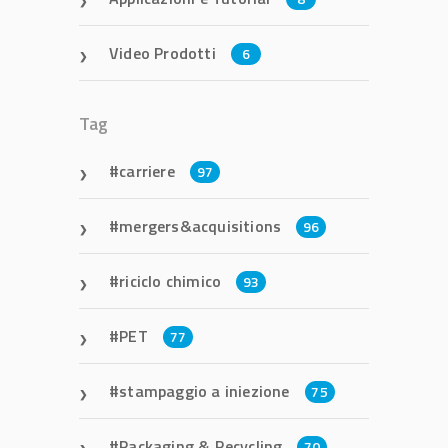
Video Prodotti
6
Tag
carriere
97
mergers&acquisitions
96
riciclo chimico
93
PET
77
stampaggio a iniezione
75
Packaging & Recycling
70