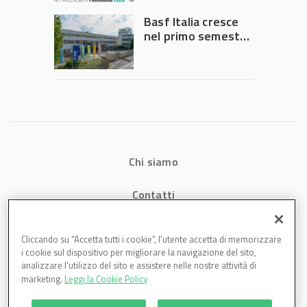
Governo
Basf Italia cresce
nel primo semestre
2026: fatturato a
1,07 miliardi (+7,1%)
Chi siamo
Contatti
Privacy
Cliccando su “Accetta tutti i cookie”, l'utente accetta di memorizzare
i cookie sul dispositivo per migliorare la navigazione del sito,
Cookies
analizzare l'utilizzo del sito e assistere nelle nostre attività di
marketing.
Leggi la Cookie Policy