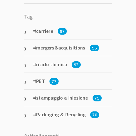
Tag
carriere
97
mergers&acquisitions
96
riciclo chimico
93
PET
77
stampaggio a iniezione
75
Packaging & Recycling
70
Articoli recenti