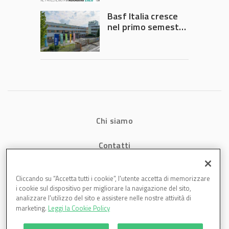
Governo
Basf Italia cresce
nel primo semestre
2026: fatturato a
1,07 miliardi (+7,1%)
Chi siamo
Contatti
Privacy
Cliccando su “Accetta tutti i cookie”, l'utente accetta di memorizzare
i cookie sul dispositivo per migliorare la navigazione del sito,
Cookies
analizzare l'utilizzo del sito e assistere nelle nostre attività di
marketing.
Leggi la Cookie Policy