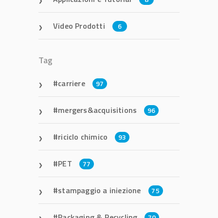
Video Prodotti
6
Tag
carriere
97
mergers&acquisitions
96
riciclo chimico
93
PET
77
stampaggio a iniezione
75
Packaging & Recycling
70