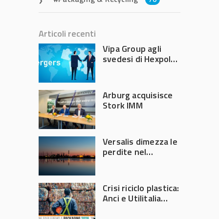
Articoli recenti
Vipa Group agli
svedesi di Hexpol
per 143,5 milioni
Arburg acquisisce
Stork IMM
Versalis dimezza le
perdite nel
secondo trimestre
2026
Crisi riciclo plastica:
Anci e Utilitalia
chiedono
intervento del