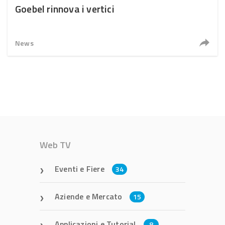
Goebel rinnova i vertici
News
Web TV
Eventi e Fiere
34
Aziende e Mercato
15
Applicazioni e Tutorial
8