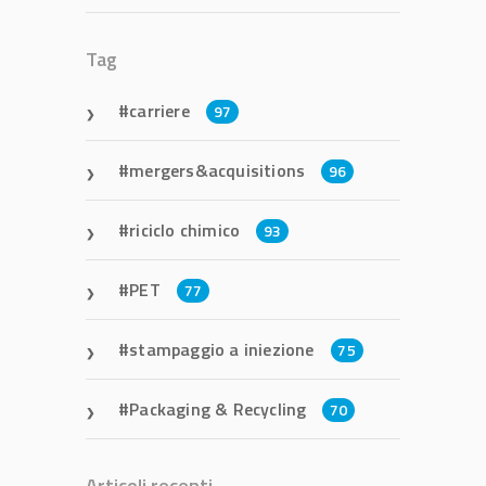
Tag
carriere
97
mergers&acquisitions
96
riciclo chimico
93
PET
77
stampaggio a iniezione
75
Packaging & Recycling
70
Articoli recenti