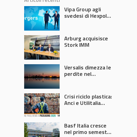
Vipa Group agli
svedesi di Hexpol
per 143,5 milioni
Arburg acquisisce
Stork IMM
Versalis dimezza le
perdite nel
secondo trimestre
2026
Crisi riciclo plastica:
Anci e Utilitalia
chiedono
intervento del
Governo
Basf Italia cresce
nel primo semestre