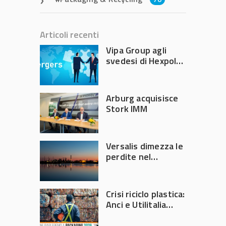
Articoli recenti
Vipa Group agli
svedesi di Hexpol
per 143,5 milioni
Arburg acquisisce
Stork IMM
Versalis dimezza le
perdite nel
secondo trimestre
2026
Crisi riciclo plastica:
Anci e Utilitalia
chiedono
intervento del