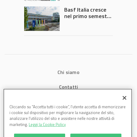
Governo
Basf Italia cresce
nel primo semestre
2026: fatturato a
1,07 miliardi (+7,1%)
Chi siamo
Contatti
Privacy
Cliccando su “Accetta tutti i cookie”, l'utente accetta di memorizzare
i cookie sul dispositivo per migliorare la navigazione del sito,
Cookies
analizzare l'utilizzo del sito e assistere nelle nostre attività di
marketing.
Leggi la Cookie Policy