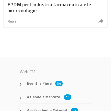
EPDM per l'industria farmaceutica e le
biotecnologie
News
Web TV
Eventi e Fiere
34
Aziende e Mercato
15
Applicazioni e Tutorial
8