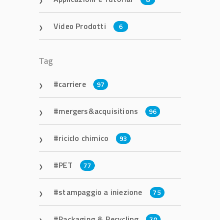
Video Prodotti
6
Tag
carriere
97
mergers&acquisitions
96
riciclo chimico
93
PET
77
stampaggio a iniezione
75
Packaging & Recycling
70