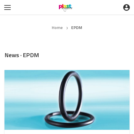
Home
EPDM
❯
News · EPDM