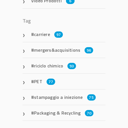
Video Prodotti
6
Tag
carriere
97
mergers&acquisitions
96
riciclo chimico
93
PET
77
stampaggio a iniezione
75
Packaging & Recycling
70