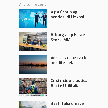
Articoli recenti
Vipa Group agli
svedesi di Hexpol
per 143,5 milioni
Arburg acquisisce
Stork IMM
Versalis dimezza le
perdite nel
secondo trimestre
2026
Crisi riciclo plastica:
Anci e Utilitalia
chiedono
intervento del
Governo
Basf Italia cresce