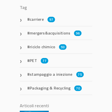
Tag
carriere
97
mergers&acquisitions
96
riciclo chimico
93
PET
77
stampaggio a iniezione
75
Packaging & Recycling
70
Articoli recenti