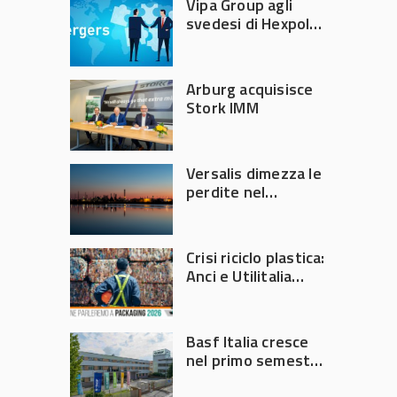
Vipa Group agli
svedesi di Hexpol
per 143,5 milioni
Arburg acquisisce
Stork IMM
Versalis dimezza le
perdite nel
secondo trimestre
2026
Crisi riciclo plastica:
Anci e Utilitalia
chiedono
intervento del
Governo
Basf Italia cresce
nel primo semestre
2026: fatturato a