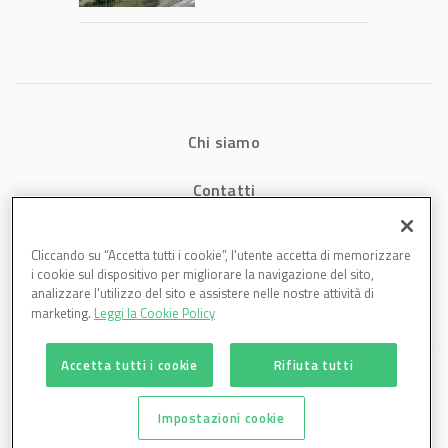
1,07 miliardi (+7,1%)
Chi siamo
Contatti
Privacy
Cliccando su “Accetta tutti i cookie”, l'utente accetta di memorizzare
i cookie sul dispositivo per migliorare la navigazione del sito,
Cookies
analizzare l'utilizzo del sito e assistere nelle nostre attività di
marketing.
Leggi la Cookie Policy
Accetta tutti i cookie
Rifiuta tutti
Impostazioni cookie
Plastmagazine è una testata di DBInformation Spa P.IVA 09293820156 | Centro