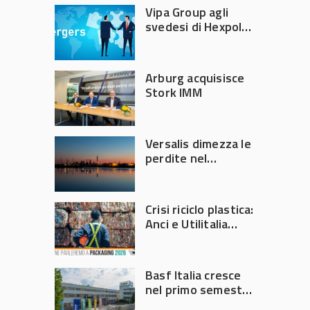
Vipa Group agli
svedesi di Hexpol
per 143,5 milioni
Arburg acquisisce
Stork IMM
Versalis dimezza le
perdite nel
secondo trimestre
2026
Crisi riciclo plastica:
Anci e Utilitalia
chiedono
intervento del
Governo
Basf Italia cresce
nel primo semestre
2026: fatturato a