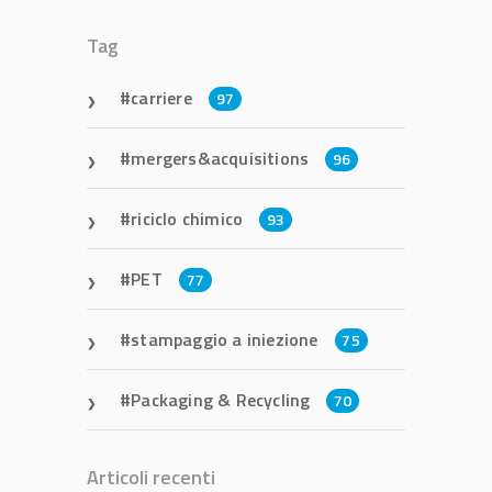
Tag
carriere
97
mergers&acquisitions
96
riciclo chimico
93
PET
77
stampaggio a iniezione
75
Packaging & Recycling
70
Articoli recenti