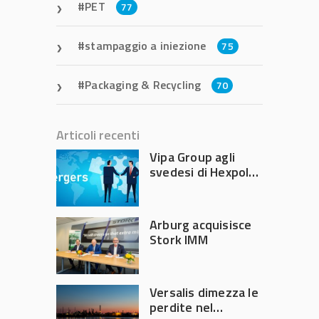
PET
77
stampaggio a iniezione
75
Packaging & Recycling
70
Articoli recenti
Vipa Group agli
svedesi di Hexpol
per 143,5 milioni
Arburg acquisisce
Stork IMM
Versalis dimezza le
perdite nel