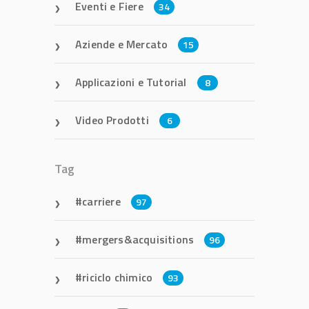
Eventi e Fiere
34
Aziende e Mercato
15
Applicazioni e Tutorial
8
Video Prodotti
6
Tag
carriere
97
mergers&acquisitions
96
riciclo chimico
93