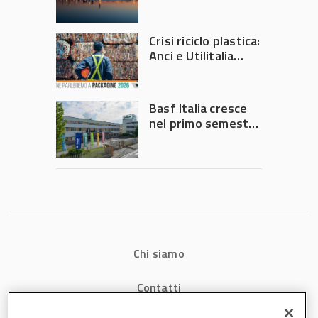
secondo trimestre
2026
Crisi riciclo plastica:
Anci e Utilitalia
chiedono
intervento del
Governo
Basf Italia cresce
nel primo semestre
2026: fatturato a
1,07 miliardi (+7,1%)
Chi siamo
Contatti