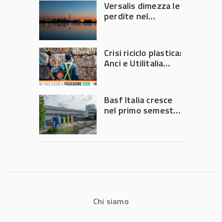
Versalis dimezza le
perdite nel
secondo trimestre
2026
Crisi riciclo plastica:
Anci e Utilitalia
chiedono
intervento del
Governo
Basf Italia cresce
nel primo semestre
2026: fatturato a
1,07 miliardi (+7,1%)
Chi siamo