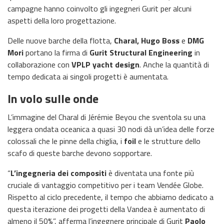
campagne hanno coinvolto gli ingegneri Gurit per alcuni
aspetti della loro progettazione.
Delle nuove barche della flotta,
Charal, Hugo Boss
e
DMG
Mori
portano la firma di
Gurit Structural Engineering
in
collaborazione con
VPLP yacht design
. Anche la quantità di
tempo dedicata ai singoli progetti è aumentata.
In volo sulle onde
L’immagine del Charal di Jérémie Beyou che sventola su una
leggera ondata oceanica a quasi 30 nodi dà un’idea delle forze
colossali che le pinne della chiglia, i
foil
e le strutture dello
scafo di queste barche devono sopportare.
“
L’ingegneria dei compositi
è diventata una fonte più
cruciale di vantaggio competitivo per i team Vendée Globe.
Rispetto al ciclo precedente, il tempo che abbiamo dedicato a
questa iterazione dei progetti della Vandea è aumentato di
almeno il 50%”, afferma l’ingegnere principale di Gurit
Paolo