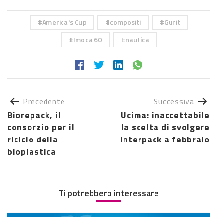
America's Cup
compositi
Gurit
Imoca 60
nautica
Precedente
Successiva
Biorepack, il
Ucima: inaccettabile
consorzio per il
la scelta di svolgere
riciclo della
Interpack a febbraio
bioplastica
Ti potrebbero interessare