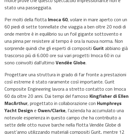
molte prove che questo spettacolo impressionante non è
stato una passeggiata.
Per molti della flotta
Imoca 60
, volare in mare aperto con un
60 piedi di sette tonnellate che viaggia a ben oltre 20 nodi di
onde mentre è in equilibrio su un foil gigante sottovento e
una pinna per resistere al tempo è ora la nuova norma. Non
sorprende quindi che gli esperti di compositi
Gurit
abbiano già
trascorso più di 6.000 ore sui vari progetti Imoca 60 in cui
sono coinvolti dall’ultimo
Vendée Globe
.
Progettare una struttura in grado di far fronte a prestazioni
così estreme è stato raramente così importante. Gurit
Composite Engineering lavora a stretto contatto con Imoca
60 da oltre 20 anni. Dai tempi del famoso
Kingfisher di Ellen
MacArthur
, progettato in collaborazione con
Humphreys
Yacht Design
e
Owen/Clarke
, l’azienda ha accumulato una
notevole esperienza in questo campo che ha contribuito a
sette delle otto nuove barche nella flotta Vendée Globe di
quest’anno utilizzando materiali compositi Gurit, mentre 12