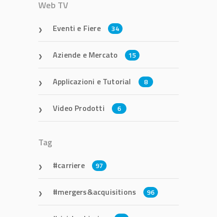
Web TV
Eventi e Fiere
34
Aziende e Mercato
15
Applicazioni e Tutorial
8
Video Prodotti
6
Tag
carriere
97
mergers&acquisitions
96