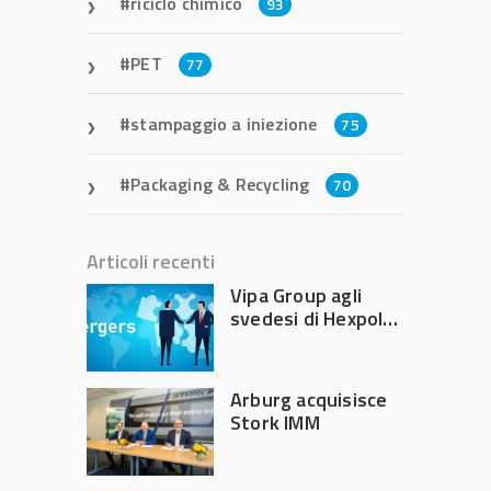
riciclo chimico
93
PET
77
stampaggio a iniezione
75
Packaging & Recycling
70
Articoli recenti
Vipa Group agli
svedesi di Hexpol
per 143,5 milioni
Arburg acquisisce
Stork IMM