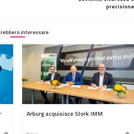
precision
trebbero interessare
r
Arburg acquisisce Stork IMM
News