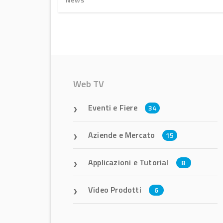
Web TV
Eventi e Fiere
34
Aziende e Mercato
15
Applicazioni e Tutorial
8
Video Prodotti
6