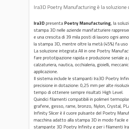
Ira3D Poetry Manufacturing è la soluzione c
Ira3D
presenta
Poetry Manufacturing
, la solu
stampa 3D nelle aziende manifatturiere rappresent
e una crescita di 39 mila posti di lavoro ogni an
la stampa 3D, mentre oltre la metà (45%) fa uso
La soluzione integrata All in one Poetry Manufac
fare prototipazione rapida e produzione seriale a 
calzaturiera, nautica, occhialeria, gioielli, meccanic
applicazione.
Il sistema include le stampanti Ira3D Poetry Infini
precisione in dotazione: 0,25 mm per alte risoluz
tempo di ottenere sempre risultati High Level.
Quindici filamenti compatibili in polimeri termoplas
grafene, gesso, rame, bronzo, Nylon, Crystal, PLA
Infinity Slicer è il cuore pulsante del Poetry Man
macchina adatto alla stampa 3D in modo facile e v
stampante 3D Poetry Infinity e per i filamenti Ir