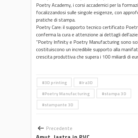
Poetry Academy, i corsi accademici per la formazio
focalizzandosi sulle singole esigenze, con appr
pratiche di stampa.
Poetry Care: il supporto tecnico certificato Poetr
conferma la cura e attenzione ai dettagli dell'azi
“Poetry Infinity e Poetry Manufacturing sono sol
costituiscono un incredibile supporto alla manif
crescita produttiva che supera i 100 miliardi di e
3D printing
Ira3D
Poetry Manufacturing
stampa 3D
stampante 3D
Precedente
Amut, lastra in PVC