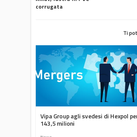
corrugata
Ti po
uono
Vipa Group agli svedesi di Hexpol pe
143,5 milioni
News