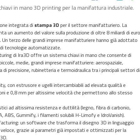
hiavi in mano 3D printing per la manifattura industriale.
zione integrata di
stampa 3D
per il settore manifatturiero. La
a un aumento del valore sulla produzione di oltre 8 miliardi di eur
no. Un terzo delle grandi imprese manifatturiere hanno già adottato
 di tecnologie automatizzate.
turing di Ira3D offre un sistema chiavi in mano che consente di
piccole, medie, grandi imprese manifatturiere: aerospaziale,
a di precisione, rubinetteria e termoidraulica tra i principali settori di
ty, con estrusore e ugelli intercambiabili ad elevata qualità e
ioni e 0,8 mm per altissime velocità che permettono allo stesso
tici ad altissima resistenza e duttilità (legno, fibra di carbonio,
, ABS, Gummify, i filamenti solubili H-Limofy e IdroVanish).
ufacturing: un software che trasforma il disegno 3D in linguaggio
eloce, grazie ai parametri già impostati e ottimizzati per la
a3D.