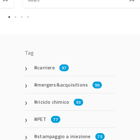
Tag
carriere
97
mergers&acquisitions
96
riciclo chimico
93
PET
77
stampaggio a iniezione
75