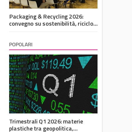
Packaging & Recycling 2026:
convegno su sostenibilità, riciclo
e futuro dell’imballaggio in
plastica
POPOLARI
Trimestrali Q1 2026: materie
plastiche tra geopolitica,
e