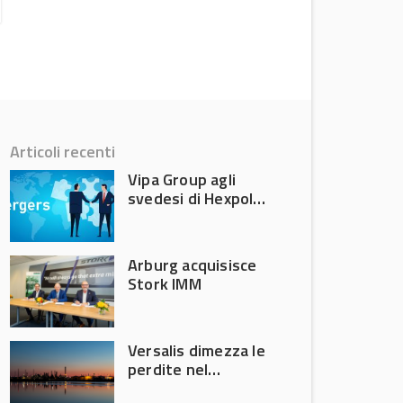
Articoli recenti
Vipa Group agli
svedesi di Hexpol
per 143,5 milioni
Arburg acquisisce
Stork IMM
Versalis dimezza le
perdite nel
secondo trimestre